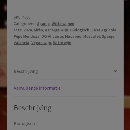
Pepe
Mendoza|
Paisaje
SKU:
4005
Categorieën:
Spanje
,
Witte wijnen
Mediterraneo
Tags:
2024
,
Airèn
,
Asperge Wijn
,
Biologisch
,
Casa Agrícola
Blanco
Pepe Mendoza
,
DO Alicante
,
Macabeo
,
Moscatel
,
Spanje
,
|
Valencia
,
Vegan wijn
,
Witte wijn
DO
Alicante
|
Valencia
Beschrijving
|
Spanje
Aanvullende informatie
|
2023
aantal
Beschrijving
Biologisch