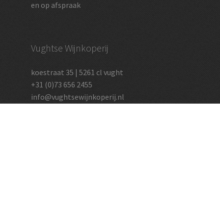
en op afspraak
Vughtse Wijnkoperij
koestraat 35 | 5261 cl vught
+31 (0)73 656 2455
info@vughtsewijnkoperij.nl