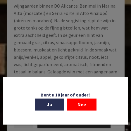
wijngaarden binnen DO Alicante: Benimei in Marina
Alta (moscatel) en Serra Forte in Alto Vinalopó
(airén en macabeo). Na de vergisting rijpt de wijn in
grote tanks op de fijne gistcellen, wat hem wat
extra zachtheid geeft. In de geur een hint van
gemaaid gras, citrus, sinaasappelboom, jasmijn,
bloesem, muskaat en licht gekruid. In de smaak wat
anijs/venkel, appel, gekonfijte citrus, noot, iets
was, licht geparfumeerd, aromatisch, filmend en
totaal in balans. Gelaagde wijn met een aangenaam
bittertje, verrassende frisheid, licht ziltig en
smaakopwekkend.
Bent u 18 jaar of ouder?
Op voorraad
Ja
Nee
Casa
Toevoegen aan winkelwagen
Agrícola