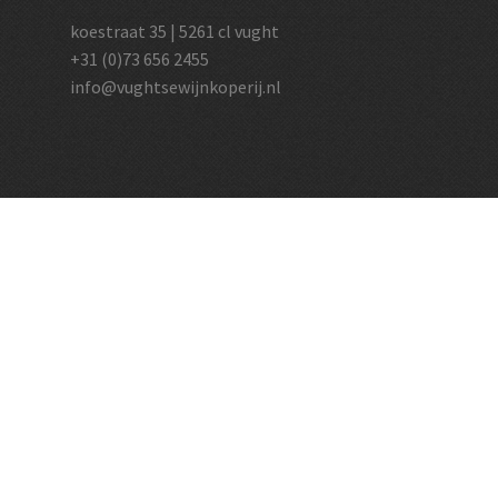
koestraat 35 | 5261 cl vught
+31 (0)73 656 2455
info@vughtsewijnkoperij.nl