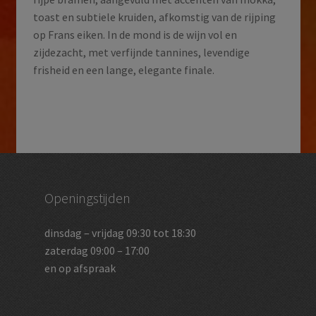
toast en subtiele kruiden, afkomstig van de rijping
op Frans eiken. In de mond is de wijn vol en
zijdezacht, met verfijnde tannines, levendige
frisheid en een lange, elegante finale.
Openingstijden
dinsdag – vrijdag 09:30 tot 18:30
zaterdag 09:00 – 17:00
en op afspraak