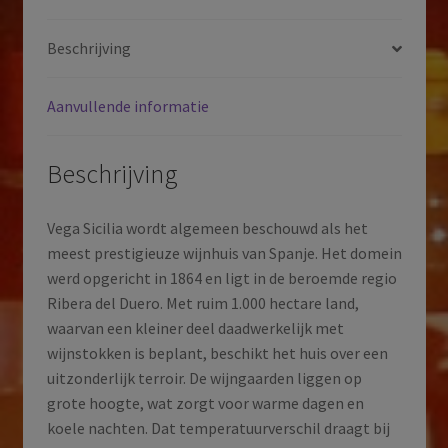
|
Castilla
Beschrijving
y
León
Aanvullende informatie
|
Spanje
|
Beschrijving
2021
aantal
Vega Sicilia wordt algemeen beschouwd als het
meest prestigieuze wijnhuis van Spanje. Het domein
werd opgericht in 1864 en ligt in de beroemde regio
Ribera del Duero. Met ruim 1.000 hectare land,
waarvan een kleiner deel daadwerkelijk met
wijnstokken is beplant, beschikt het huis over een
uitzonderlijk terroir. De wijngaarden liggen op
grote hoogte, wat zorgt voor warme dagen en
koele nachten. Dat temperatuurverschil draagt bij