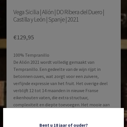
Vega Sicilia | Alión | DO Ribera del Duero |
Castilla y León | Spanje | 2021
€
129,95
100% Tempranillo
De Alión 2021 wordt volledig gemaakt van
Tempranillo. Een gedeelte van de wijn rijpt in
betonnen cuves, wat zorgt voor een zuivere,
verfijnde expressie van het fruit. Het overige deel
verblijft 12 tot 14 maanden in nieuwe Franse
eikenhouten vaten, die extra structuur,
complexiteit en diepte toevoegen. Het mooie aan
deze wijn is zijn veelzijdigheid: hij is al toegankelijk
in zijn jeugd, maar kan moeiteloos 8 tot 15 jaar
Bent u 18 jaar of ouder?
verder rijpen. In de neus domineren tonen van