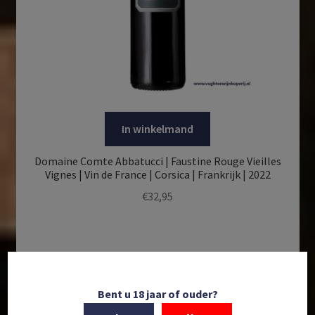
In winkelmand
Domaine Comte Abbatucci | Faustine Rouge Vieilles
Vignes | Vin de France | Corsica | Frankrijk | 2022
€
32,95
Bent u 18 jaar of ouder?