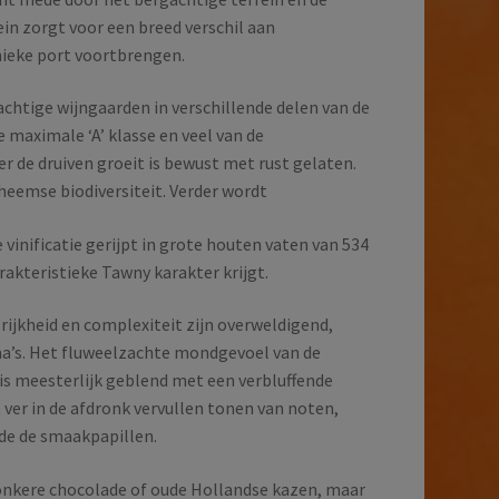
rein zorgt voor een breed verschil aan
nieke port voortbrengen.
achtige wijngaarden in verschillende delen van de
e maximale ‘A’ klasse en veel van de
er de druiven groeit is bewust met rust gelaten.
heemse biodiversiteit. Verder wordt
 vinificatie gerijpt in grote houten vaten van 534
arakteristieke Tawny karakter krijgt.
 rijkheid en complexiteit zijn overweldigend,
ma’s. Het fluweelzachte mondgevoel van de
is meesterlijk geblend met een verbluffende
 ver in de afdronk vervullen tonen van noten,
de de smaakpapillen.
nkere chocolade of oude Hollandse kazen, maar