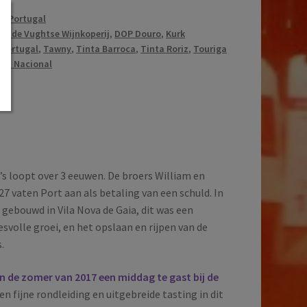
t
,
Portugal
or de Vughtse Wijnkoperij
,
DOP Douro
,
Kurk
,
Portugal
,
Tawny
,
Tinta Barroca
,
Tinta Roriz
,
Touriga
iga Nacional
’s loopt over 3 eeuwen. De broers William en
 vaten Port aan als betaling van een schuld. In
gebouwd in Vila Nova de Gaia, dit was een
svolle groei, en het opslaan en rijpen van de
.
n de zomer van 2017 een middag te gast bij de
Een fijne rondleiding en uitgebreide tasting in dit