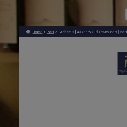
Home
Port
Graham’s | 40 Years Old Tawny Port | Port