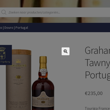
Producten
zoeken
o | Douro | Portugal
Graham
Tawny 
Portug
€
235,00
Touriga Frances