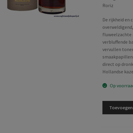
Roriz
De rijkheid en 
overweldigend,
fluweelzachte 
verbluffende ba
vervullen tone
smaakpapillen.
direct op dron
Hollandse kaze
Op voorraa
Graham’s
Toevoegen
|
40
Years