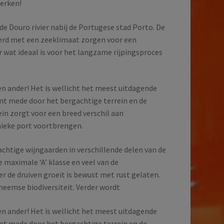
werken!
de Douro rivier nabij de Portugese stad Porto. De
rd met een zeeklimaat zorgen voor een
wat ideaal is voor het langzame rijpingsproces
en ander! Het is wellicht het meest uitdagende
omt mede door het bergachtige terrein en de
rein zorgt voor een breed verschil aan
nieke port voortbrengen.
achtige wijngaarden in verschillende delen van de
e maximale ‘A’ klasse en veel van de
er de druiven groeit is bewust met rust gelaten.
heemse biodiversiteit. Verder wordt
en ander! Het is wellicht het meest uitdagende
omt mede door het bergachtige terrein en de