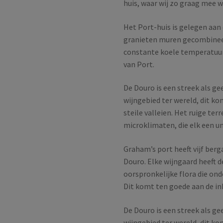
huis, waar wij zo graag mee 
Het Port-huis is gelegen aan 
granieten muren gecombinee
constante koele temperatuur 
van Port.
De Douro is een streek als ge
wijngebied ter wereld, dit k
steile valleien. Het ruige ter
microklimaten, die elk een u
Graham’s port heeft vijf berg
Douro. Elke wijngaard heeft d
oorspronkelijke flora die ond
Dit komt ten goede aan de in
De Douro is een streek als ge
wijngebied ter wereld, dit k