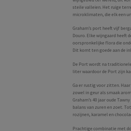
steile valleien. Het ruige ter
microklimaten, die elk een u
Graham’s port heeft vijf berg
Douro. Elke wijngaard heeft d
oorspronkelijke flora die ond
Dit komt ten goede aan de in
De Port wordt na traditionele
liter waardoor de Port zijn k
Ga er rustig voor zitten. Haar
zowel in geur als smaak aro
Graham’s 40 jaar oude Tawny 
balans van zuren en zoet. Tot
rozijnen, karamel en chocola
Prachtige combinatie met do