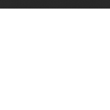
Vughtse Wijnkoperij
koestraat 35 | 5261 cl vught
+31 (0)73 656 2455
info@vughtsewijnkoperij.nl