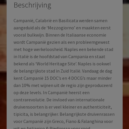
2024
Beschrijving
aantal
Campanië, Calabrië en Basilicata werden samen
aangeduid als de ‘Mezzogiorno’ en maakten eerst
vooral bulkwijn. Binnen de Italiaanse economie
wordt Campanië gezien als een probleemgewest
met hoge werkeloosheid. Naples een bekende stad
in Italië is de hoofdstad van Campania en staat
bekend als ‘World Heritage Site’. Naples is ookwel
de belangrijkste stad in Zuid Italië. Vandaag de dag
kent Campanië 15 DOC’s en 4 DOCG’s maar minder
dan 10% met wijnen uit de regio zijn geproduceerd
op deze levels. In Campanië heerst een
contrarevolutie. De invloed van internationale
druivensoorten is er veel kleiner en authenticiteit,
tipicita, is belangrijker. Belangrijkste druivenrassen
voor Campanië zijn Greco, Fiano & Falanghina voor
wit en Aglianico & Piedirosso voor rood.