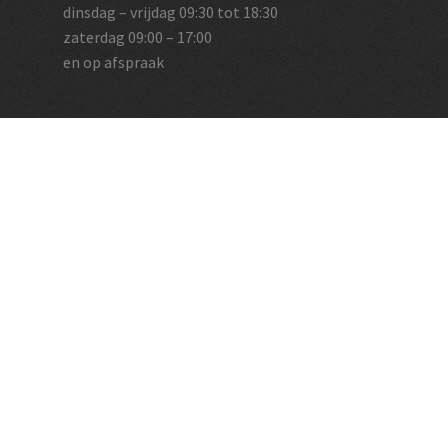
dinsdag – vrijdag 09:30 tot 18:30
zaterdag 09:00 – 17:00
en op afspraak
Vughtse Wijnkoperij
koestraat 35 | 5261 cl vught
+31 (0)73 656 2455
info@vughtsewijnkoperij.nl