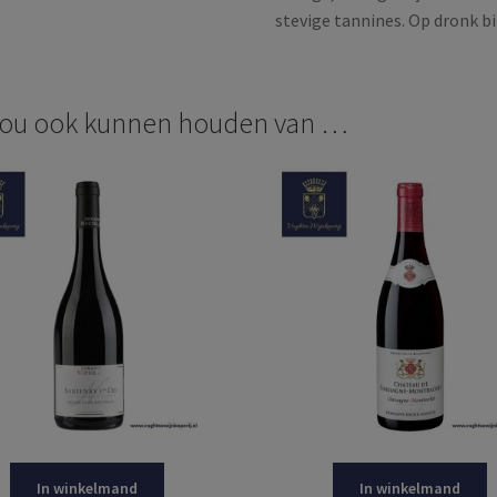
stevige tannines. Op dronk bi
zou ook kunnen houden van …
In winkelmand
In winkelmand