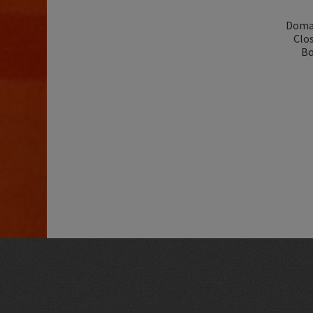
Domai
Clo
Bo