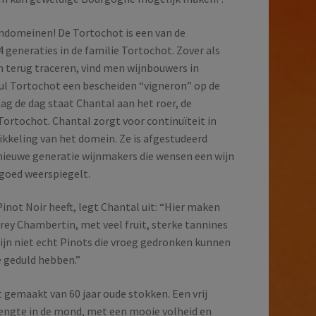
jndomeinen! De Tortochot is een van de
 generaties in de familie Tortochot. Zover als
 terug traceren, vind men wijnbouwers in
aul Tortochot een bescheiden “vigneron” op de
ag de dag staat Chantal aan het roer, de
Tortochot. Chantal zorgt voor continuïteit in
keling van het domein. Ze is afgestudeerd
nieuwe generatie wijnmakers die wensen een wijn
 goed weerspiegelt.
 Pinot Noir heeft, legt Chantal uit: “Hier maken
rey Chambertin, met veel fruit, sterke tannines
zijn niet echt Pinots die vroeg gedronken kunnen
 geduld hebben.”
t gemaakt van 60 jaar oude stokken. Een vrij
 lengte in de mond, met een mooie volheid en