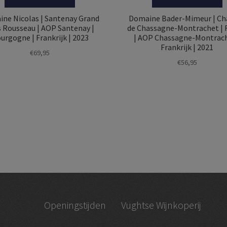
ne Nicolas | Santenay Grand
Domaine Bader-Mimeur | Ch
s Rousseau | AOP Santenay |
de Chassagne-Montrachet |
urgogne | Frankrijk | 2023
| AOP Chassagne-Montrach
Frankrijk | 2021
€
69,95
€
56,95
Openingstijden
Vughtse Wijnkoperij