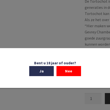
De Tortochot i
generaties in d
Tortochot kan 
Als ze het over 
“Hier maken we
Gevrey Chamber
goede zuurgraad
kunnen worden…
stevige, fruit
volheid en stev
gemaakt van 60
Bent u 18 jaar of ouder?
meer in jaren v
Ja
Nee
Op voorraa
Domaine
Tortochot
|