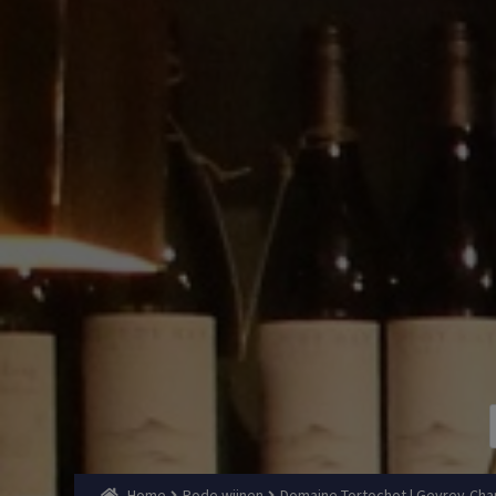
Home
Rode wijnen
Domaine Tortochot | Gevrey-Chamb