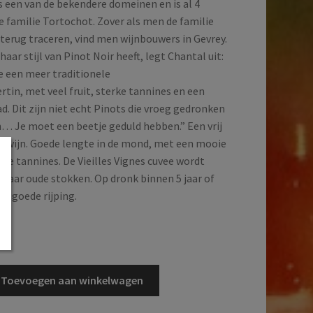
s een van de bekendere domeinen en is al 4
e familie Tortochot. Zover als men de familie
terug traceren, vind men wijnbouwers in Gevrey.
haar stijl van Pinot Noir heeft, legt Chantal uit:
 een meer traditionele
tin, met veel fruit, sterke tannines en een
. Dit zijn niet echt Pinots die vroeg gedronken
 Je moet een beetje geduld hebben.” Een vrij
ige wijn. Goede lengte in de mond, met een mooie
ige tannines. De Vieilles Vignes cuvee wordt
 jaar oude stokken. Op dronk binnen 5 jaar of
an goede rijping.
d
Toevoegen aan winkelwagen