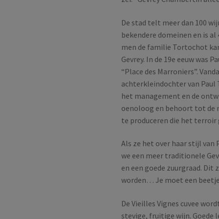
De stad telt meer dan 100 wi
bekendere domeinen en is al 4
men de familie Tortochot kan
Gevrey. In de 19e eeuw was P
“Place des Marroniers”. Vanda
achterkleindochter van Paul 
het management en de ontwik
oenoloog en behoort tot de 
te produceren die het terroir
Als ze het over haar stijl van
we een meer traditionele Gev
en een goede zuurgraad. Dit 
worden… Je moet een beetje
De Vieilles Vignes cuvee word
stevige, fruitige wijn. Goede