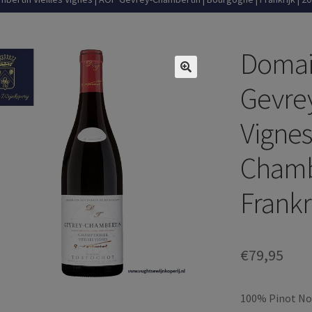
Domain
Gevrey
Vignes
Chambe
Frankr
€
79,95
100% Pinot Noi