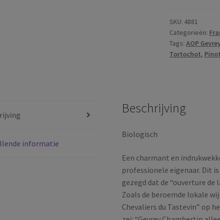
Gevrey-
Chambertin
SKU:
4881
Categorieën:
Fra
Vieilles
Tags:
AOP Gevre
Vignes
Tortochot
,
Pinot
|
AOP
Gevrey-
Chambertin
Beschrijving
|
ijving
Bourgogne
|
Biologisch
llende informatie
Frankrijk
|
Een charmant en indrukwekk
2023
professionele eigenaar. Dit i
aantal
gezegd dat de “ouverture de 
Zoals de beroemde lokale wij
Chevaliers du Tastevin” op he
zei: “Gevrey Chambertin all