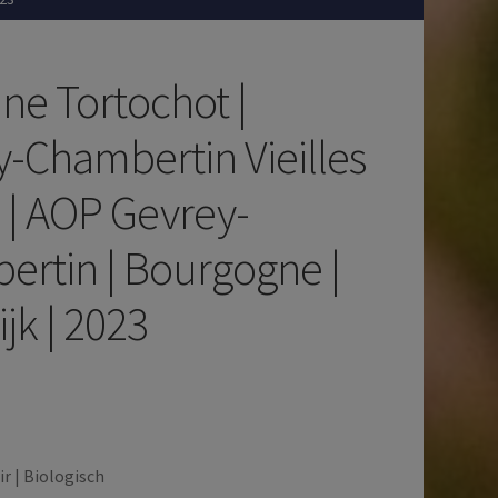
e Tortochot |
-Chambertin Vieilles
 | AOP Gevrey-
rtin | Bourgogne |
ijk | 2023
r | Biologisch