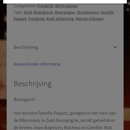
Categorieën:
Frankrijk
,
Witte wijnen
Blanc
Tags:
2024
,
Biologisch
,
Bourgogne
,
Chardonnay
,
Famille
Nos
Paquet
,
Frankrijk
,
Kurk afsluiting
,
Macon-Villages
Cinq
Terroir
aantal
Beschrijving
Aanvullende informatie
Beschrijving
Biologisch
Het domein Famille Paquet, gelegen in het hart van
de Mâconnais in Zuid-Bourgogne, wordt geleid door
de broers Jean-Baptiste, Mathieu en Camille. Wat