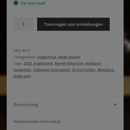
Op voorraad
Salentein
Toevoegen aan winkelwagen
|
Barrel
Selection
|
SKU:
4571
Categorieën:
Argentinië
,
Rode wijnen
Cabernet
Tags:
2023
,
Argentinië
,
Barrel Selection
,
Bodegas
Sauvignon
Salentein
,
Cabernet Sauvignon
,
GI Uco Valley
,
Mendoza
,
|
Rode wijn
GI
Uco
Valley
|
Beschrijving
Mendoza
|
Aanvullende informatie
Argentinië
|