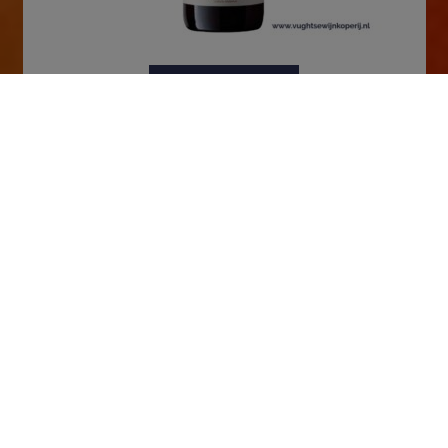
In winkelmand
Salentein | Barrel Selection | Pinot Noir | GI Uco
Valley | Mendoza | Argentinië | 2024
€
15,95
Openingstijden
dinsdag – vrijdag 09:30 tot 18:30