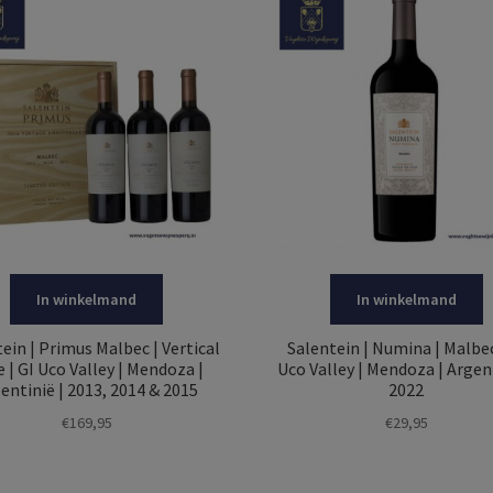
In winkelmand
In winkelmand
ein | Primus Malbec | Vertical
Salentein | Numina | Malbec
 | GI Uco Valley | Mendoza |
Uco Valley | Mendoza | Argent
entinië | 2013, 2014 & 2015
2022
€
169,95
€
29,95