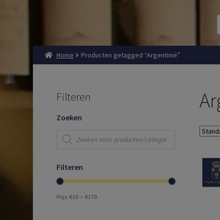
Home
Producten getagged “Argentinië”
Ar
Filteren
Zoeken
Producten
zoeken
Filteren
Prijs:
€10
—
€170