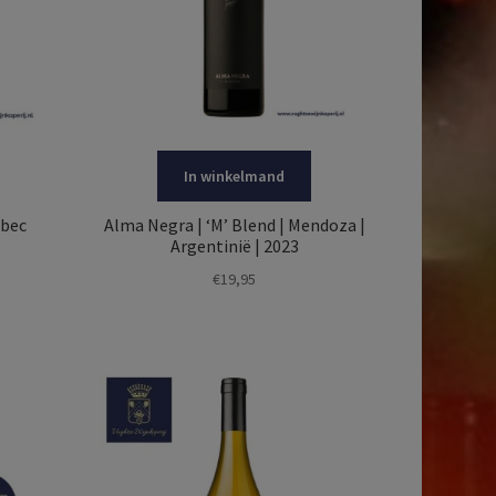
In winkelmand
lbec
Alma Negra | ‘M’ Blend | Mendoza |
Argentinië | 2023
€
19,95