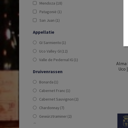
Mendoza
(18)
Patagonië
(1)
San Juan
(1)
Appellatie
GI Sarmiento
(1)
Uco Valley GI
(12)
Valle de Pedernal IG
(1)
Alma N
Uco |
Druivenrassen
Bonarda
(1)
Cabernet Franc
(1)
Cabernet Sauvignon
(2)
Chardonnay
(7)
Gewürztraminer
(2)
Malbec
(8)