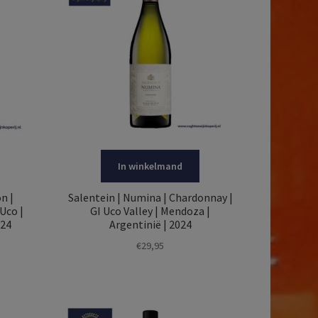
In winkelmand
n |
Salentein | Numina | Chardonnay |
 Uco |
GI Uco Valley | Mendoza |
024
Argentinië | 2024
€
29,95