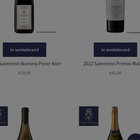
In winkelmand
In winkelmand
Salentein Numina Pinot Noir
2022 Salentein Primus Ma
€
29,95
€
43,95