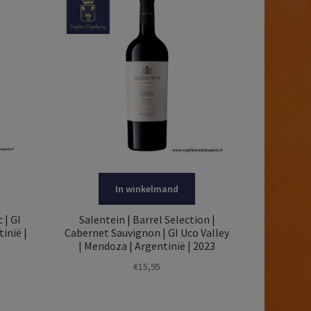
In winkelmand
 | GI
Salentein | Barrel Selection |
inië |
Cabernet Sauvignon | GI Uco Valley
| Mendoza | Argentinië | 2023
€
15,95