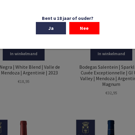
Bent u 18 jaar of ouder?
Ja
Nee
In winkelmand
In winkelmand
egra | White Blend | Valle de
Bodegas Salentein | Sparkl
 Mendoza | Argentinië | 2023
Cuvée Exceptionnelle | GI
Valley | Mendoza | Argentin
€
18,95
Magnum
€
32,95