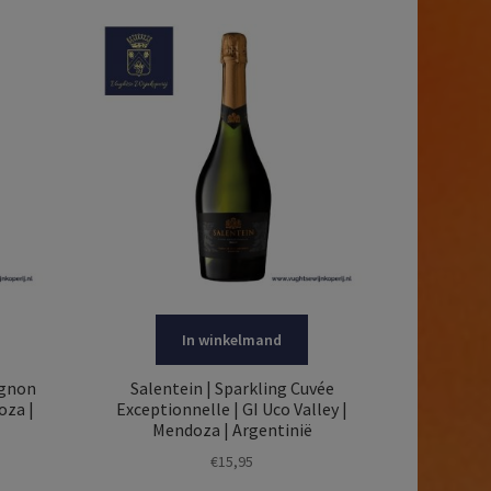
In winkelmand
ignon
Salentein | Sparkling Cuvée
oza |
Exceptionnelle | GI Uco Valley |
Mendoza | Argentinië
€
15,95