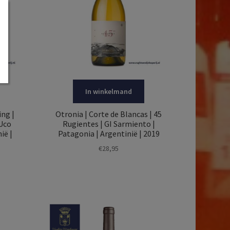
In winkelmand
ing |
Otronia | Corte de Blancas | 45
 Uco
Rugientes | GI Sarmiento |
ië |
Patagonia | Argentinië | 2019
€
28,95