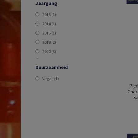
Jaargang
Merlot
(1)
2013
(1)
Pinot Gris
(1)
2014
(1)
Pinot Noir
(4)
2015
(1)
Sauvignon Blanc
(1)
2019
(2)
Viognier
(1)
2020
(3)
2021
(4)
Duurzaamheid
2022
(6)
Vegan
(1)
2023
(1)
Pied
N.V.
(2)
Char
Sa