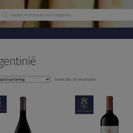
Producten
zoeken
gentinië
Toont alle 20 resultaten