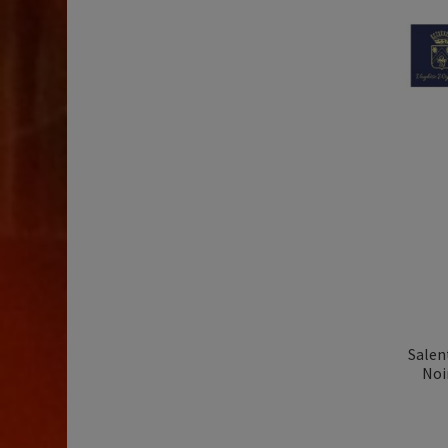
Salent
Noir