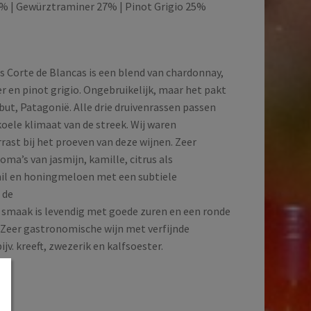
% | Gewürztraminer 27% | Pinot Grigio 25%
s Corte de Blancas is een blend van chardonnay,
 en pinot grigio. Ongebruikelijk, maar het pakt
but, Patagonië. Alle drie druivenrassen passen
koele klimaat van de streek. Wij waren
ast bij het proeven van deze wijnen. Zeer
ma’s van jasmijn, kamille, citrus als
il en honingmeloen met een subtiele
 de
e smaak is levendig met goede zuren en een ronde
. Zeer gastronomische wijn met verfijnde
ijv. kreeft, zwezerik en kalfsoester.
d