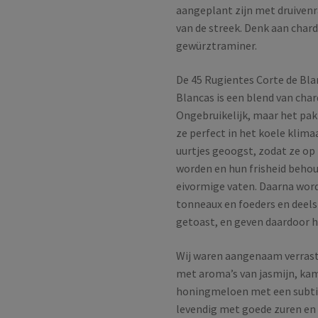
aangeplant zijn met druivenr
van de streek. Denk aan chard
gewürztraminer.
De 45 Rugientes Corte de Bla
Blancas is een blend van cha
Ongebruikelijk, maar het pakt
ze perfect in het koele klima
uurtjes geoogst, zodat ze o
worden en hun frisheid behou
eivormige vaten. Daarna word
tonneaux en foeders en deels
getoast, en geven daardoor h
Wij waren aangenaam verrast 
met aroma’s van jasmijn, kami
honingmeloen met een subtiel
levendig met goede zuren en 