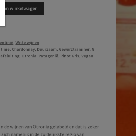
 aan winkelwagen
entinië
,
Witte wijnen
tinië
,
Chardonnay
,
Duurzaam
,
Gewurztraminer
,
GI
 afsluiting
,
Otronia
,
Patagonië
,
Pinot Gris
,
Vegan
 de wijnen van Otronia gelabeld en dat is zeker
zich namelijk in de zuidelijkste regio van