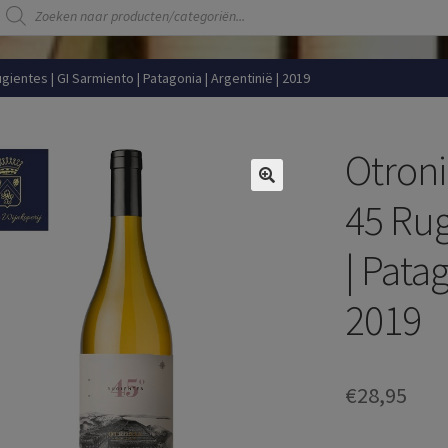
Producten
zoeken
ugientes | GI Sarmiento | Patagonia | Argentinië | 2019
Otroni
45 Rug
| Patag
2019
€
28,95