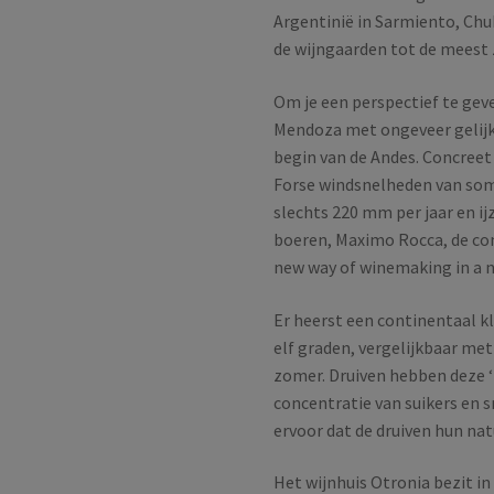
Argentinië in Sarmiento, Ch
de wijngaarden tot de meest z
Om je een perspectief te gev
Mendoza met ongeveer gelijk
begin van de Andes. Concree
Forse windsnelheden van soms
slechts 220 mm per jaar en ij
boeren, Maximo Rocca, de com
new way of winemaking in a n
Er heerst een continentaal 
elf graden, vergelijkbaar me
zomer. Druiven hebben deze ‘
concentratie van suikers en 
ervoor dat de druiven hun nat
Het wijnhuis Otronia bezit in