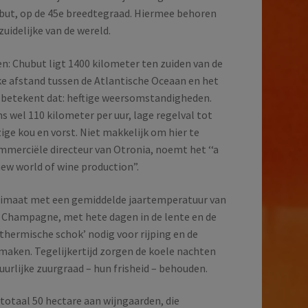
ubut, op de 45e breedtegraad. Hiermee behoren
uidelijke van de wereld.
en: Chubut ligt 1400 kilometer ten zuiden van de
e afstand tussen de Atlantische Oceaan en het
t betekent dat: heftige weersomstandigheden.
 wel 110 kilometer per uur, lage regelval tot
zige kou en vorst. Niet makkelijk om hier te
merciële directeur van Otronia, noemt het ‘‘a
ew world of wine production”.
klimaat met een gemiddelde jaartemperatuur van
t Champagne, met hete dagen in de lente en de
thermische schok’ nodig voor rijping en de
smaken. Tegelijkertijd zorgen de koele nachten
uurlijke zuurgraad – hun frisheid – behouden.
 totaal 50 hectare aan wijngaarden, die