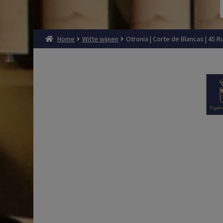
Home
Witte wijnen
Otronia | Corte de Blancas | 45 R