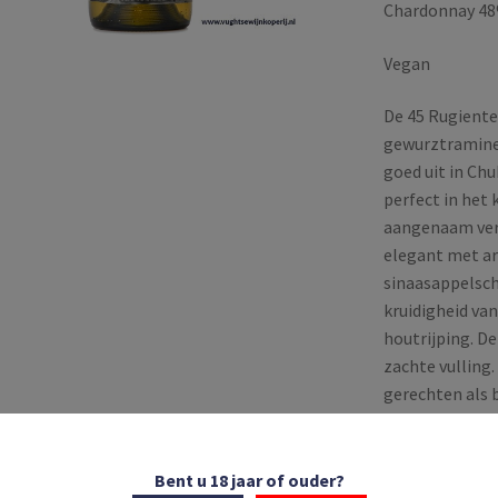
Chardonnay 48
Vegan
De 45 Rugiente
gewurztraminer
goed uit in Chu
perfect in het 
aangenaam verr
elegant met aro
sinaasappelsch
kruidigheid van
houtrijping. D
zachte vulling
gerechten als b
Op voorraa
Bent u 18 jaar of ouder?