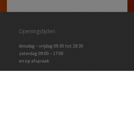
Openingstijden
dinsdag – vrijdag 09:30 tot 18:30
zaterdag 09:00 – 17:00
en op afspraak
Vughtse Wijnkoperij
koestraat 35 | 5261 cl vught
+31 (0)73 656 2455
info@vughtsewijnkoperij.nl