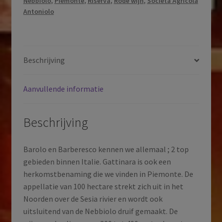
Nebbiolo
,
Piemonte
,
Riserva
,
Rode wijn
,
Società Agricola
Gattinara
Antoniolo
|
Piemonte
|
Italië
Beschrijving
|
2020
Aanvullende informatie
aantal
Beschrijving
Barolo en Barberesco kennen we allemaal ; 2 top
gebieden binnen Italie. Gattinara is ook een
herkomstbenaming die we vinden in Piemonte. De
appellatie van 100 hectare strekt zich uit in het
Noorden over de Sesia rivier en wordt ook
uitsluitend van de Nebbiolo druif gemaakt. De