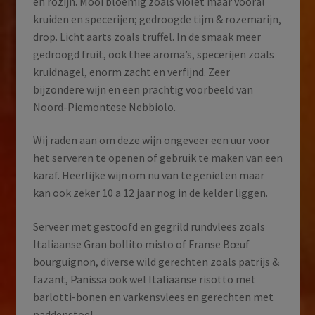
en rozijn. Mooi bloemig zoals violet maar vooral
kruiden en specerijen; gedroogde tijm & rozemarijn,
drop. Licht aarts zoals truffel. In de smaak meer
gedroogd fruit, ook thee aroma’s, specerijen zoals
kruidnagel, enorm zacht en verfijnd. Zeer
bijzondere wijn en een prachtig voorbeeld van
Noord-Piemontese Nebbiolo.
Wij raden aan om deze wijn ongeveer een uur voor
het serveren te openen of gebruik te maken van een
karaf. Heerlijke wijn om nu van te genieten maar
kan ook zeker 10 a 12 jaar nog in de kelder liggen.
Serveer met gestoofd en gegrild rundvlees zoals
Italiaanse Gran bollito misto of Franse Bœuf
bourguignon, diverse wild gerechten zoals patrijs &
fazant, Panissa ook wel Italiaanse risotto met
barlotti-bonen en varkensvlees en gerechten met
paddenstoel.