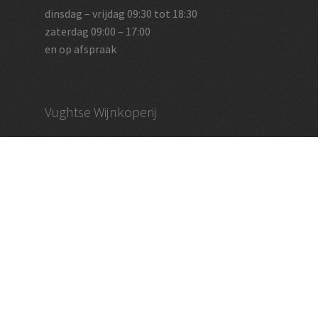
dinsdag – vrijdag 09:30 tot 18:30
zaterdag 09:00 – 17:00
en op afspraak
Vughtse Wijnkoperij
koestraat 35 | 5261 cl vught
+31 (0)73 656 2455
info@vughtsewijnkoperij.nl