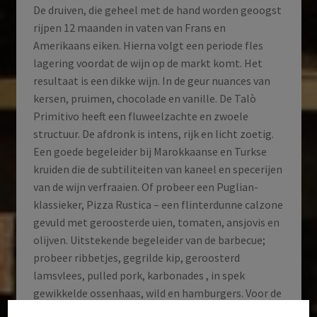
De druiven, die geheel met de hand worden geoogst
rijpen 12 maanden in vaten van Frans en
Amerikaans eiken. Hierna volgt een periode fles
lagering voordat de wijn op de markt komt. Het
resultaat is een dikke wijn. In de geur nuances van
kersen, pruimen, chocolade en vanille. De Talò
Primitivo heeft een fluweelzachte en zwoele
structuur. De afdronk is intens, rijk en licht zoetig.
Een goede begeleider bij Marokkaanse en Turkse
kruiden die de subtiliteiten van kaneel en specerijen
van de wijn verfraaien. Of probeer een Puglian-
klassieker, Pizza Rustica – een flinterdunne calzone
gevuld met geroosterde uien, tomaten, ansjovis en
olijven. Uitstekende begeleider van de barbecue;
probeer ribbetjes, gegrilde kip, geroosterd
lamsvlees, pulled pork, karbonades , in spek
gewikkelde ossenhaas, wild en hamburgers. Voor de
groenten denk aan gekarameliseerde ui, rode