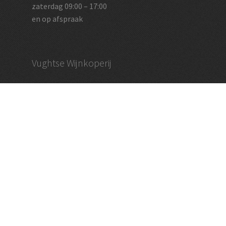
zaterdag 09:00 – 17:00
en op afspraak
Vughtse Wijnkoperij
koestraat 35 | 5261 cl vught
+31 (0)73 656 2455
info@vughtsewijnkoperij.nl