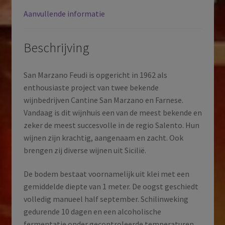
Italië
Aanvullende informatie
|
2023
aantal
Beschrijving
San Marzano Feudi is opgericht in 1962 als
enthousiaste project van twee bekende
wijnbedrijven Cantine San Marzano en Farnese.
Vandaag is dit wijnhuis een van de meest bekende en
zeker de meest succesvolle in de regio Salento. Hun
wijnen zijn krachtig, aangenaam en zacht. Ook
brengen zij diverse wijnen uit Sicilië.
De bodem bestaat voornamelijk uit klei met een
gemiddelde diepte van 1 meter. De oogst geschiedt
volledig manueel half september. Schilinweking
gedurende 10 dagen en een alcoholische
fermentatie onder gecontroleerde temperaturen.