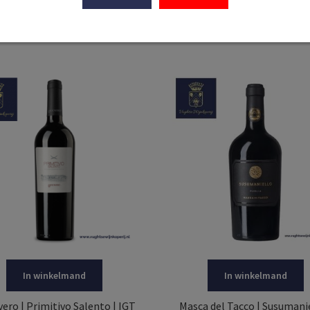
€
9,95
€
9,50
In winkelmand
In winkelmand
ero | Primitivo Salento | IGT
Masca del Tacco | Susumanie