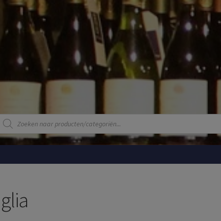
Producten
zoeken
glia