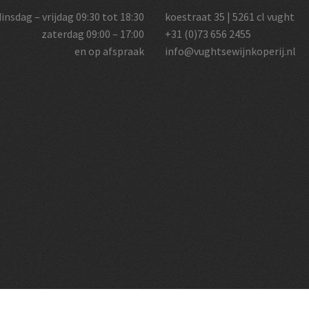
dinsdag – vrijdag 09:30 tot 18:30
koestraat 35 | 5261 cl vught
zaterdag 09:00 – 17:00
+31 (0)73 656 2455
en op afspraak
info@vughtsewijnkoperij.nl