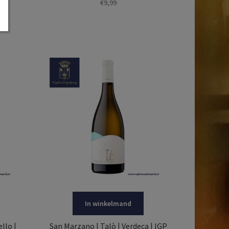
€
9,99
In winkelmand
llo |
San Marzano | Talò | Verdeca | IGP