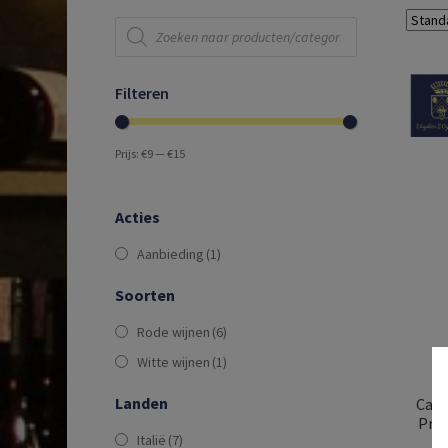
Producten
zoeken
Filteren
Prijs:
€9
—
€15
Acties
Aanbieding
(1)
Soorten
Rode wijnen
(6)
Witte wijnen
(1)
Landen
Cant
Prim
Italië
(7)