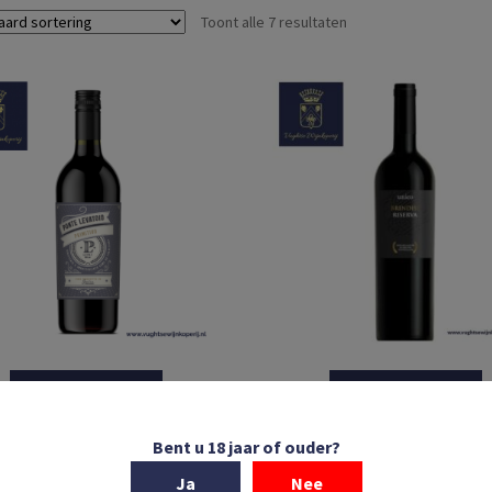
Toont alle 7 resultaten
In winkelmand
In winkelmand
ina Tollo | Ponte Levatoio
Casa Vinicola Botter | Unico
Bent u 18 jaar of ouder?
itivo | IGT Terre di Chieti |
Brindisi Riserva | Puglia | Ita
Ja
Nee
Puglia | Italië | 2023
2020