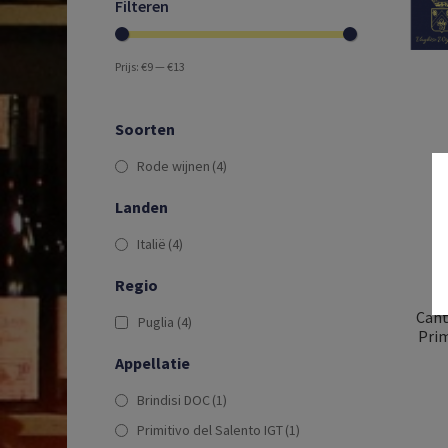
Filteren
Prijs:
€9
—
€13
Soorten
Rode wijnen
(4)
Landen
Italië
(4)
Regio
Cant
Puglia
(4)
Prim
Appellatie
Brindisi DOC
(1)
Primitivo del Salento IGT
(1)