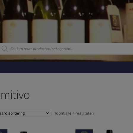
Producten
zoeken
imitivo
Toont alle 4 resultaten