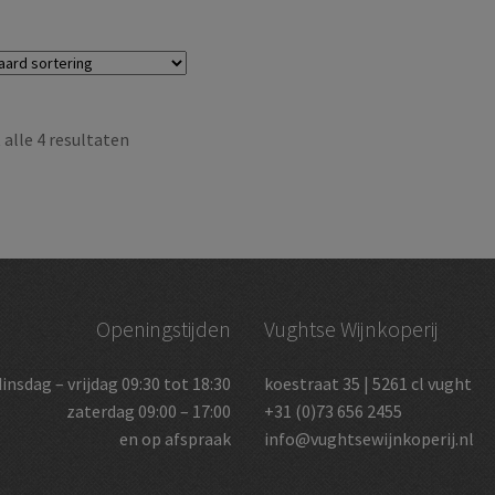
alle 4 resultaten
Openingstijden
Vughtse Wijnkoperij
dinsdag – vrijdag 09:30 tot 18:30
koestraat 35 | 5261 cl vught
zaterdag 09:00 – 17:00
+31 (0)73 656 2455
en op afspraak
info@vughtsewijnkoperij.nl