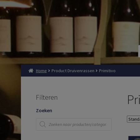
Home
Product Druivenrassen
Primitivo
Pr
Filteren
Zoeken
Producten
zoeken