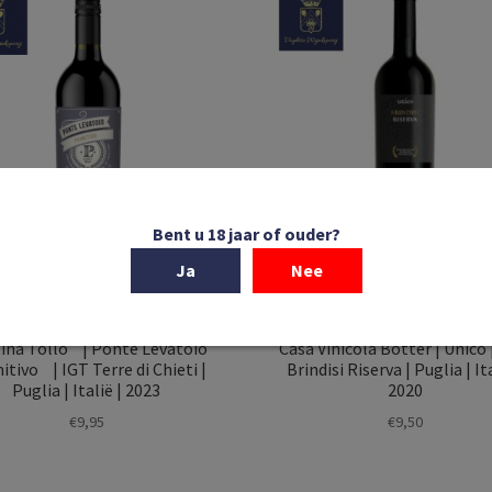
Bent u 18 jaar of ouder?
Ja
Nee
In winkelmand
In winkelmand
ina Tollo | Ponte Levatoio
Casa Vinicola Botter | Unico
itivo | IGT Terre di Chieti |
Brindisi Riserva | Puglia | Ita
Puglia | Italië | 2023
2020
€
9,95
€
9,50