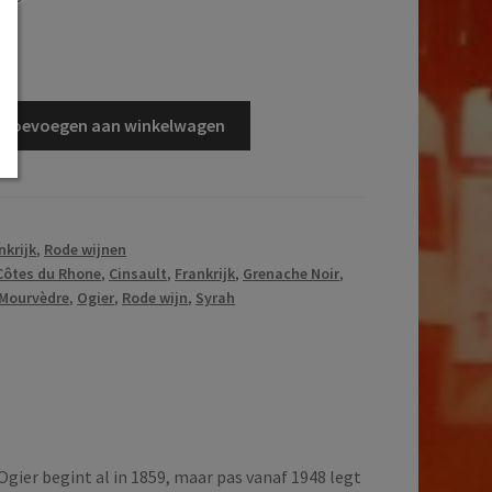
d
Toevoegen aan winkelwagen
nkrijk
,
Rode wijnen
Côtes du Rhone
,
Cinsault
,
Frankrijk
,
Grenache Noir
,
Mourvèdre
,
Ogier
,
Rode wijn
,
Syrah
Ogier begint al in 1859, maar pas vanaf 1948 legt