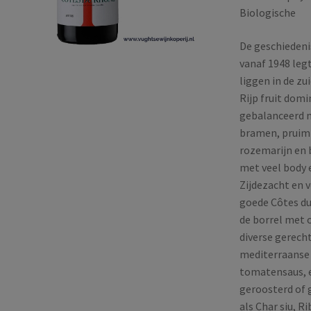
Biologische
De geschiedenis
vanaf 1948 leg
liggen in de zu
Rijp fruit dom
gebalanceerd m
bramen, pruim 
rozemarijn en 
met veel body 
Zijdezacht en 
goede Côtes du 
de borrel met 
diverse gerech
mediterraanse 
tomatensaus, e
geroosterd of g
als Char siu, R