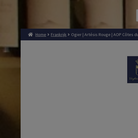
Home
Frankrijk
Ogier | Artésis Rouge | AOP Côtes du