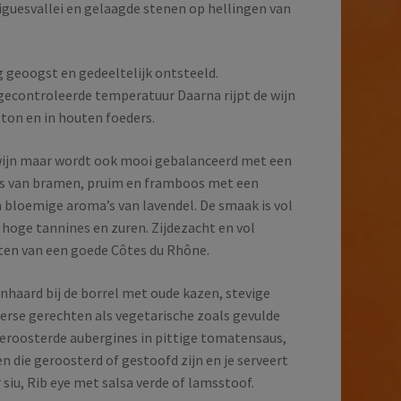
iguesvallei en gelaagde stenen op hellingen van
 geoogst en gedeeltelijk ontsteeld.
gecontroleerde temperatuur Daarna rijpt de wijn
ton en in houten foeders.
 wijn maar wordt ook mooi gebalanceerd met een
a’s van bramen, pruim en framboos met een
n bloemige aroma’s van lavendel. De smaak is vol
hoge tannines en zuren. Zijdezacht en vol
ten van een goede Côtes du Rhône.
penhaard bij de borrel met oude kazen, stevige
verse gerechten als vegetarische zoals gevulde
eroosterde aubergines in pittige tomatensaus,
n die geroosterd of gestoofd zijn en je serveert
 siu, Rib eye met salsa verde of lamsstoof.