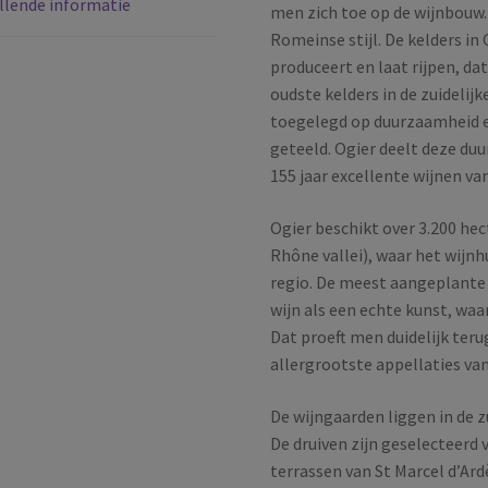
llende informatie
2024
men zich toe op de wijnbouw.
aantal
Romeinse stijl. De kelders i
produceert en laat rijpen, da
oudste kelders in de zuidelijk
toegelegd op duurzaamheid en
geteeld. Ogier deelt deze duu
155 jaar excellente wijnen v
Ogier beschikt over 3.200 he
Rhône vallei), waar het wijnh
regio. De meest aangeplante 
wijn als een echte kunst, wa
Dat proeft men duidelijk teru
allergrootste appellaties van
De wijngaarden liggen in de z
De druiven zijn geselecteerd 
terrassen van St Marcel d’Ar