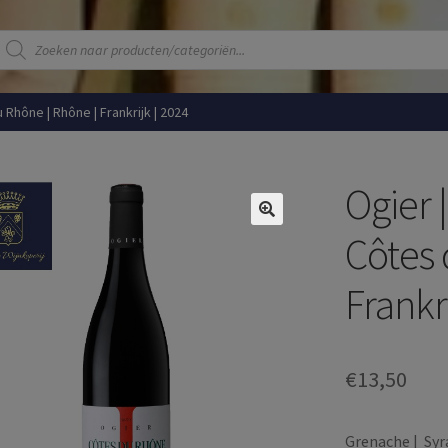
Producten
zoeken
 Rhône | Rhône | Frankrijk | 2024
Ogier 
Côtes 
Frankr
€
13,50
Grenache | Syr