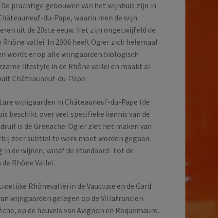
 De prachtige gebouwen van het wijnhuis zijn in
n Châteauneuf-du-Pape, waarin men de wijn
teren uit de 20ste eeuw. Het zijn ongetwijfeld de
e Rhône vallei. In 2006 heeft Ogier zich helemaal
 wordt er op alle wijngaarden biologisch
rzame lifestyle in de Rhône vallei en maakt al
anuit Châteauneuf-du-Pape.
ctare wijngaarden in Châteauneuf-du-Pape (de
uis beschikt over veel specifieke kennis van de
druif is de Grenache. Ogier ziet het maken van
arbij zeer subtiel te werk moet worden gegaan.
g in de wijnen, vanaf de standaard- tot de
 de Rhône Vallei.
uidelijke Rhônevallei in de Vaucluse en de Gard.
van wijngaarden gelegen op de Villafrancien
dèche, op de heuvels van Avignon en Roquemaure.