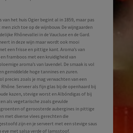
 van het huis Ogier begint al in 1859, maar pas
t men zich toe op de wijnbouw. De wijngaarden
idelijke Rhônevallei in de Vaucluse en de Gard.
ineert in deze wijn maar wordt ook mooi
et een frisse en pittige kant. Aroma’s van
en framboos met een kruidigheid van
bloemige aroma’s van lavendel. De smaak is vol
en gemiddelde hoge tannines en zuren.
vol precies zoals je mag verwachten van een
Rhône. Serveer als fijn glas bij de openhaard bij
oude kazen, stevige worst en Albóndigas of bij
ten als vegetarische zoals gevulde
groenten of geroosterde aubergines in pittige
n met diverse vlees gerechten die
estoofd zijn en je serveert met een stevige saus
ib eye met salsa verde of lamsstoof.