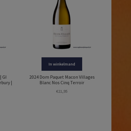
In winkelmand
| GI
2024 Dom Paquet Macon Villages
rbury |
Blanc Nos Cinq Terroir
€
21,95