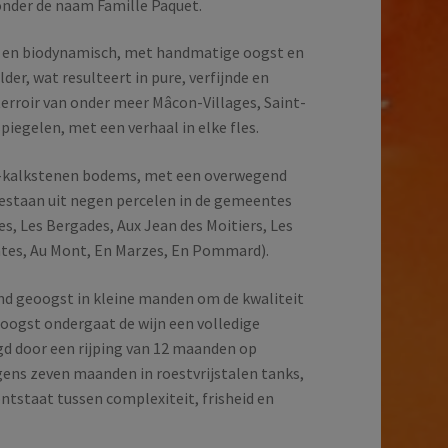
 onder de naam Famille Paquet.
h en biodynamisch, met handmatige oogst en
der, wat resulteert in pure, verfijnde en
terroir van onder meer Mâcon-Villages, Saint-
piegelen, met een verhaal in elke fles.
i-kalkstenen bodems, met een overwegend
bestaan uit negen percelen in de gemeentes
s, Les Bergades, Aux Jean des Moitiers, Les
ntes, Au Mont, En Marzes, En Pommard).
nd geoogst in kleine manden om de kwaliteit
oogst ondergaat de wijn een volledige
gd door een rijping van 12 maanden op
ens zeven maanden in roestvrijstalen tanks,
tstaat tussen complexiteit, frisheid en