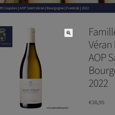
99 Coupées | AOP Saint-Véran | Bourgogne | Frankrijk | 2022
Famill
Véran 
AOP Sa
Bourgo
2022
€
38,95