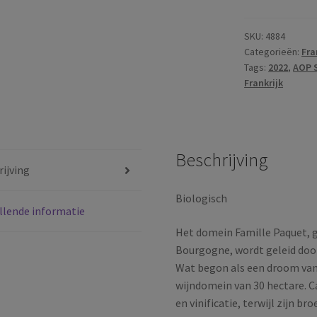
Saint-
Véran
SKU:
4884
Categorieën:
Fra
Les
Tags:
2022
,
AOP 
99
Frankrijk
Coupées
|
AOP
Saint-
Beschrijving
Véran
ijving
|
Bourgogne
Biologisch
llende informatie
|
Frankrijk
Het domein Famille Paquet, g
|
Bourgogne, wordt geleid door
2022
Wat begon als een droom van 
aantal
wijndomein van 30 hectare. C
en vinificatie, terwijl zijn b