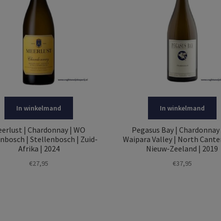
In winkelmand
In winkelmand
erlust | Chardonnay | WO
Pegasus Bay | Chardonnay 
enbosch | Stellenbosch | Zuid-
Waipara Valley | North Cante
Afrika | 2024
Nieuw-Zeeland | 2019
€
27,95
€
37,95