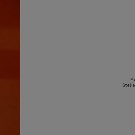
Me
Stell