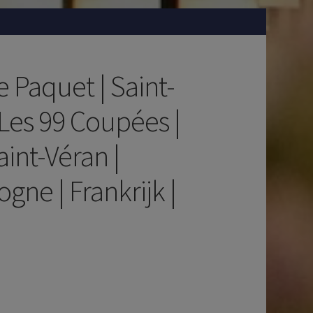
e Paquet | Saint-
Les 99 Coupées |
int-Véran |
gne | Frankrijk |