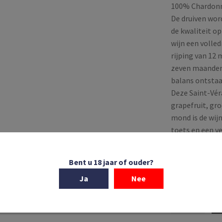
100% Chardonn
De druiven wo
de kwaliteit o
wijn een volle
rijping van 12
zeven maanden 
balans ontstaat
Deze Saint-Vér
grapefruit, gro
mond is de wij
toets en een ve
van de druif b
Bent u 18 jaar of ouder?
Op voorraa
Ja
Nee
Famille
Paquet
|