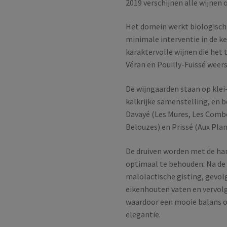
2019 verschijnen alle wijnen
Het domein werkt biologisc
minimale interventie in de kel
karaktervolle wijnen die het 
Véran en Pouilly-Fuissé weers
De wijngaarden staan op kle
kalkrijke samenstelling, en 
Davayé (Les Mures, Les Combe
Belouzes) en Prissé (Aux Pla
De druiven worden met de ha
optimaal te behouden. Na de 
malolactische gisting, gevol
eikenhouten vaten en vervolg
waardoor een mooie balans on
elegantie.