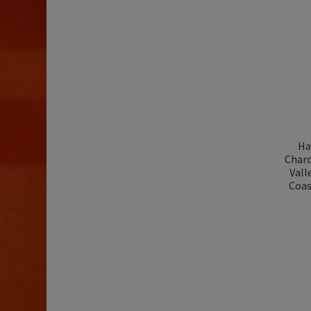
Ha
Char
Vall
Coas