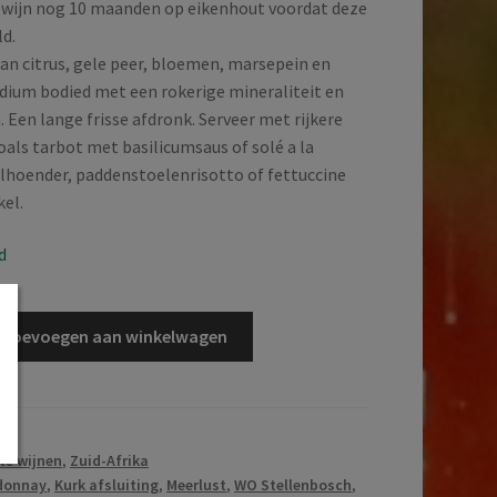
e wijn nog 10 maanden op eikenhout voordat deze
d.
van citrus, gele peer, bloemen, marsepein en
ium bodied met een rokerige mineraliteit en
 Een lange frisse afdronk. Serveer met rijkere
oals tarbot met basilicumsaus of solé a la
lhoender, paddenstoelenrisotto of fettuccine
kel.
d
Toevoegen aan winkelwagen
te wijnen
,
Zuid-Afrika
donnay
,
Kurk afsluiting
,
Meerlust
,
WO Stellenbosch
,