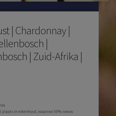
st | Chardonnay |
llenbosch |
nbosch | Zuid-Afrika |
nay
dt plaats in eikenhout, waarvan 50% nieuw.