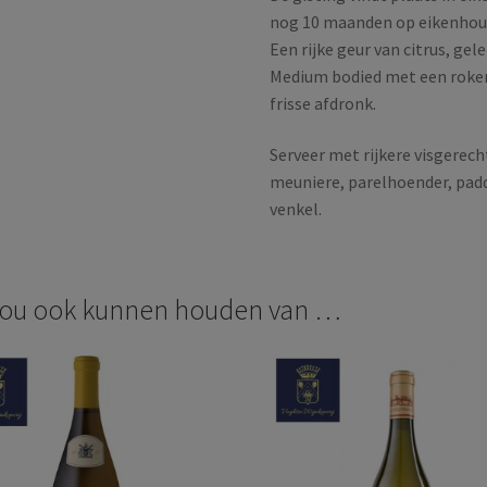
nog 10 maanden op eikenhout
Een rijke geur van citrus, g
Medium bodied met een rokeri
frisse afdronk.
Serveer met rijkere visgerech
meuniere, parelhoender, padd
venkel.
zou ook kunnen houden van …