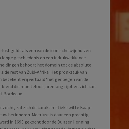
lust geldt als een van de iconische wijnhuizen
n lange geschiedenis en een indrukwekkende
cheidingen behoort het domein tot de absolute
s de rest van Zuid-Afrika. Het pronkstuk van
m betekent vrij vertaald ‘het genoegen van de
-blend die moeiteloos jarenlang rijpt en zich kan
it Bordeaux.
ezocht, zal zich de karakteristieke witte Kaap-
euw herinneren. Meerlust is daar een prachtig
werd in 1693 gekocht door de Duitser Henning
st’ noemde, een verwijzing naar de ligging slechts