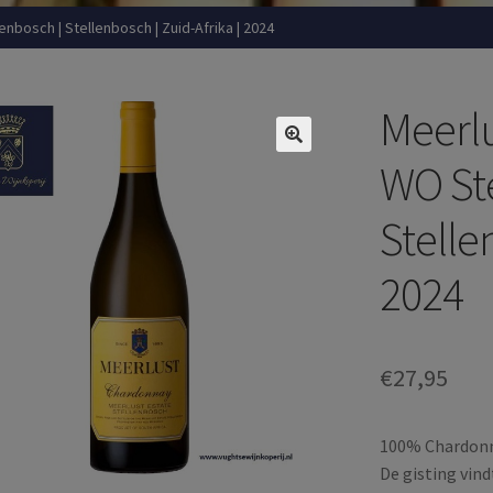
enbosch | Stellenbosch | Zuid-Afrika | 2024
Meerlu
WO Ste
Stelle
2024
€
27,95
100% Chardon
De gisting vin