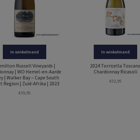
In winkelmand
In winkelmand
milton Russell Vineyards |
2024 Torricella Toscan
donnay | WO Hemel-en-Aarde
Chardonnay Ricasoli
ey | Walker Bay – Cape South
€
32,95
t Region | Zuid-Afrika | 2023
€
39,95