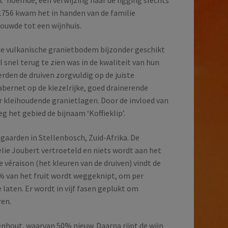
 1756 kwam het in handen van de familie
ouwde tot een wijnhuis.
e vulkanische granietbodem bijzonder geschikt
l snel terug te zien was in de kwaliteit van hun
erden de druiven zorgvuldig op de juiste
ernet op de kiezelrijke, goed drainerende
 kleihoudende granietlagen. Door de invloed van
g het gebied de bijnaam ‘Koffieklip’.
gaarden in Stellenbosch, Zuid-Afrika. De
ie Joubert vertroeteld en niets wordt aan het
e véraison (het kleuren van de druiven) vindt de
% van het fruit wordt weggeknipt, om per
 laten. Er wordt in vijf fasen geplukt om
ren.
kenhout, waarvan 50% nieuw. Daarna rijpt de wijn