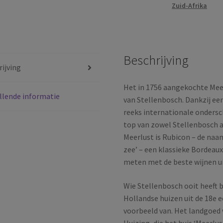
Zuid-Afrika
Stellenbosch
|
Zuid-
Afrika
Beschrijving
|
ijving
2024
aantal
Het in 1756 aangekochte Meer
llende informatie
van Stellenbosch. Dankzij ee
reeks internationale onders
top van zowel Stellenbosch al
Meerlust is Rubicon – de naa
zee’ – een klassieke Bordeaux
meten met de beste wijnen u
Wie Stellenbosch ooit heeft b
Hollandse huizen uit de 18e e
voorbeeld van. Het landgoed 
Huizing, die het huis ‘Meerlu