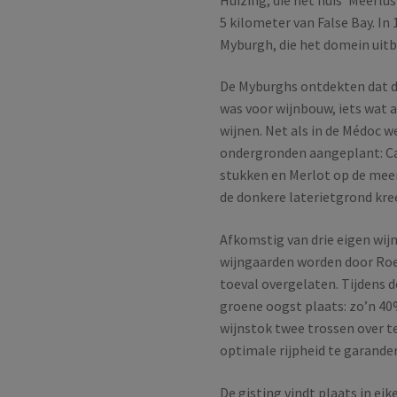
5 kilometer van False Bay. In
Myburgh, die het domein uitb
De Myburghs ontdekten dat d
was voor wijnbouw, iets wat a
wijnen. Net als in de Médoc w
ondergronden aangeplant: Cab
stukken en Merlot op de meer
de donkere laterietgrond kree
Afkomstig van drie eigen wijn
wijngaarden worden door Roel
toeval overgelaten. Tijdens d
groene oogst plaats: zo’n 40
wijnstok twee trossen over te
optimale rijpheid te garande
De gisting vindt plaats in ei