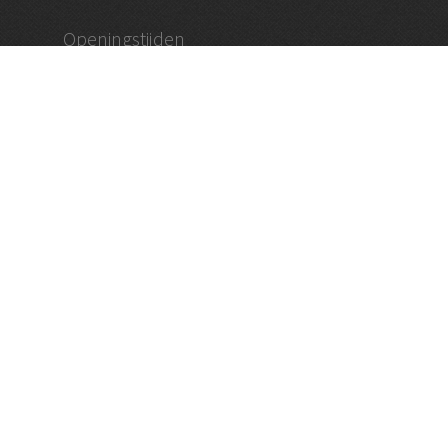
Openingstijden
dinsdag – vrijdag 09:30 tot 18:30
zaterdag 09:00 – 17:00
en op afspraak
Vughtse Wijnkoperij
koestraat 35 | 5261 cl vught
+31 (0)73 656 2455
info@vughtsewijnkoperij.nl