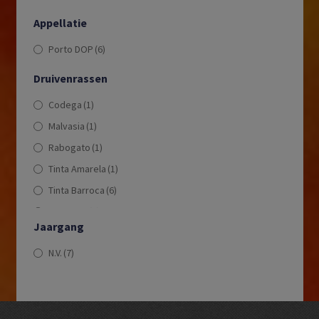
Appellatie
Porto DOP
(6)
Druivenrassen
Codega
(1)
Malvasia
(1)
Rabogato
(1)
Tinta Amarela
(1)
Tinta Barroca
(6)
Tinta Cão
(3)
Jaargang
Tinta Francisca
(1)
N.V.
(7)
Tinta Roriz
(4)
Touriga Francesca
(3)
Touriga Nacional
(4)