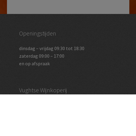
Openingstijden
dinsdag – vrijdag 09:30 tot 18:30
zaterdag 09:00 – 17:00
en op afspraak
Vughtse Wijnkoperij
koestraat 35 | 5261 cl vught
+31 (0)73 656 2455
info@vughtsewijnkoperij.nl