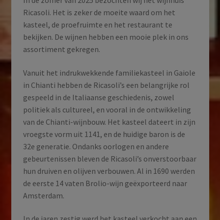
In de zomer van 2025 bezochten wij het wijnhuis
2015
Ricasoli. Het is zeker de moeite waard om het
aantal
kasteel, de proefruimte en het restaurant te
bekijken. De wijnen hebben een mooie plek in ons
assortiment gekregen.
Vanuit het indrukwekkende familiekasteel in Gaiole
in Chianti hebben de Ricasoli’s een belangrijke rol
gespeeld in de Italiaanse geschiedenis, zowel
politiek als cultureel, en vooral in de ontwikkeling
van de Chianti-wijnbouw. Het kasteel dateert in zijn
vroegste vorm uit 1141, en de huidige baron is de
32e generatie. Ondanks oorlogen en andere
gebeurtenissen bleven de Ricasoli’s onverstoorbaar
hun druiven en olijven verbouwen. Al in 1690 werden
de eerste 14 vaten Brolio-wijn geëxporteerd naar
Amsterdam.
In de jaren zestig werd het kasteel verkocht aan een