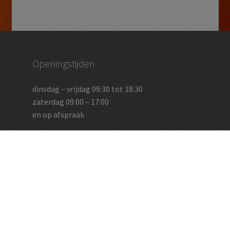
Openingstijden
dinsdag – vrijdag 09:30 tot 18:30
zaterdag 09:00 – 17:00
en op afspraak
Vughtse Wijnkoperij
koestraat 35 | 5261 cl vught
+31 (0)73 656 2455
info@vughtsewijnkoperij.nl