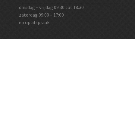
dinsdag – vrijdag 09:30 tot 18:30
zaterdag 09:00 – 17:00
en op afspraak
Vughtse Wijnkoperij
koestraat 35 | 5261 cl vught
+31 (0)73 656 2455
info@vughtsewijnkoperij.nl