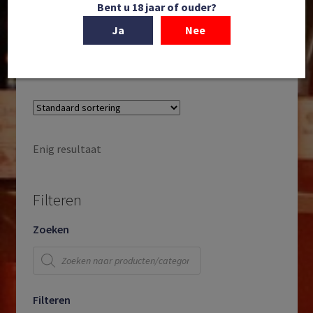
Bent u 18 jaar of ouder?
Ricasoli | Vin Santo del Chianti Classico | DOC Vin
Santo del Chianti Classico | Toscane | Italië | 2015
Ja
Nee
€
59,95
Enig resultaat
Filteren
Zoeken
Producten
zoeken
Filteren