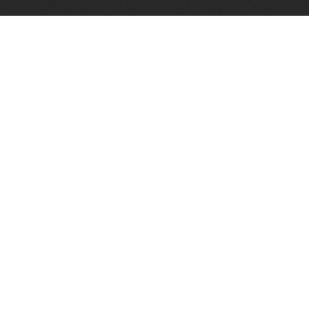
Vughtse Wijnkoperij
koestraat 35 | 5261 cl vught
+31 (0)73 656 2455
info@vughtsewijnkoperij.nl