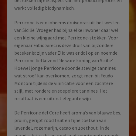
betrokken bij elk aspect van het productieproces en
werkt volledig biodynamisch.
Perricone is een inheems druivenras uit het westen
van Sicilië. Vroeger had bijna elke inwoner daar wel
een kleine wijngaard met Perricone-stokken. Voor
eigenaar Fabio Sireci is deze druif van bijzondere
betekenis: zijn vader Elio was er dol op en noemde
Perricone liefkozend ‘de ware koning van Sicilië’.
Hoewel jonge Perricone door de stevige tannines
wat stroef kan overkomen, zorgt men bij Feudo
Montoni tijdens de vinificatie voor een zachtere
stijl, met rondere en soepelere tannines. Het
resultaat is een uiterst elegante wijn.
De Perricone del Core heeft aroma’s van blauwe bes,
pruim, gerijpt rood fruit en fijne toetsen van
lavendel, rozemarijn, cacao en zoethout. In de
mond is hij zacht en rond, met mooi geïntegreerde