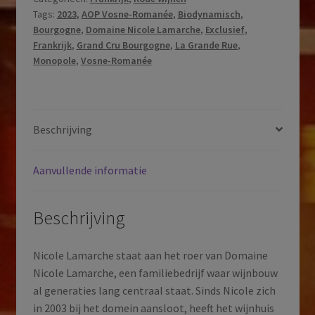
Tags:
2023
,
AOP Vosne-Romanée
,
Biodynamisch
,
Rue
Bourgogne
,
Domaine Nicole Lamarche
,
Exclusief
,
|
Frankrijk
,
Grand Cru Bourgogne
,
La Grande Rue
,
AOP
Monopole
,
Vosne-Romanée
Vosne-
Romanée
|
Bourgogne
Beschrijving
|
Frankrijk
Aanvullende informatie
|
2023
aantal
Beschrijving
Nicole Lamarche staat aan het roer van Domaine
Nicole Lamarche, een familiebedrijf waar wijnbouw
al generaties lang centraal staat. Sinds Nicole zich
in 2003 bij het domein aansloot, heeft het wijnhuis