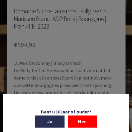
Domaine Nicole Lamarche | Rully 1er Cru
Marissou Blanc | AOP Rully | Bourgogne |
Frankrijk | 2023
€
104,95
100% Chardonnay | Biodynamisch
De Rully 1er Cru Marissou Blanc laat zien dat het
domein niet alleen excelleert in pinot noir, maar
ook witte Bourgognes produceert met spanning,
finesse en bewaarpotentieel. Een karaktervolle
premier cru die zowel jong indrukwekkend drinkt als
zich prachtig verder ontwikkelt met enkele jaren
Bent u 18 jaar of ouder?
flesrijping. Nu exclusief verkrijgbaar bij De Vughtse
Ja
Nee
Wijnkoperij, als een van de weinige
wijnspeciaalzaken in Nederland die deze bijzondere