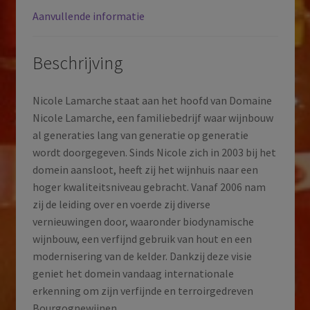
Bourgogne
Aanvullende informatie
|
Frankrijk
|
Beschrijving
2023
aantal
Nicole Lamarche staat aan het hoofd van Domaine
Nicole Lamarche, een familiebedrijf waar wijnbouw
al generaties lang van generatie op generatie
wordt doorgegeven. Sinds Nicole zich in 2003 bij het
domein aansloot, heeft zij het wijnhuis naar een
hoger kwaliteitsniveau gebracht. Vanaf 2006 nam
zij de leiding over en voerde zij diverse
vernieuwingen door, waaronder biodynamische
wijnbouw, een verfijnd gebruik van hout en een
modernisering van de kelder. Dankzij deze visie
geniet het domein vandaag internationale
erkenning om zijn verfijnde en terroirgedreven
Bourgognewijnen.