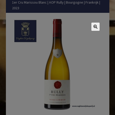
1er Cru Marissou Blanc | AOP Rully | Bourgogne | Frankrijk |
2023