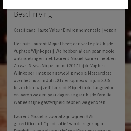
Beschrijving
Certificaat Haute Valeur Environnementale | Vegan
Het huis Laurent Miquel heeft een vaste plek bij de
Vughtse Wijnkoperij. We hebben al een paar mooie
ontmoetingen met Laurent Miquel kunnen hebben.
Zo was Neasa Miquel in mei 2017 bij de Vughtse
Wijnkoperij met een geweldig mooie Masterclass
over het huis. In Juli 2017 en opnieuw in juni 2019
bezochten wij zelf Laurent Miquel in de Languedoc
en waren we een paar dagen te gast bij de familie.
Wat een fijne gastvrijheid hebben we genoten!
Laurent Miquel is voor al zijn wijnen HVE
gecertificeerd. Op initiatief van de regering in
Frankrijk is een alternatief certificeringssysteem