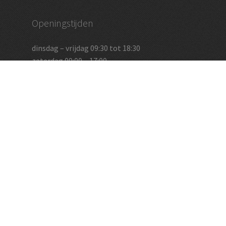
Openingstijden
dinsdag – vrijdag 09:30 tot 18:30
zaterdag 09:00 – 17:00
en op afspraak
Vughtse Wijnkoperij
koestraat 35 | 5261 cl vught
+31 (0)73 656 2455
info@vughtsewijnkoperij.nl