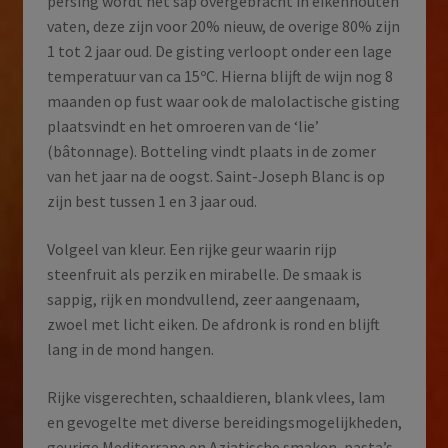
persing wordt het sap overgebracht in eikenhouten
vaten, deze zijn voor 20% nieuw, de overige 80% zijn
1 tot 2 jaar oud. De gisting verloopt onder een lage
temperatuur van ca 15ºC. Hierna blijft de wijn nog 8
maanden op fust waar ook de malolactische gisting
plaatsvindt en het omroeren van de ‘lie’
(bâtonnage). Botteling vindt plaats in de zomer
van het jaar na de oogst. Saint-Joseph Blanc is op
zijn best tussen 1 en 3 jaar oud.
Volgeel van kleur. Een rijke geur waarin rijp
steenfruit als perzik en mirabelle. De smaak is
sappig, rijk en mondvullend, zeer aangenaam,
zwoel met licht eiken. De afdronk is rond en blijft
lang in de mond hangen.
Rijke visgerechten, schaaldieren, blank vlees, lam
en gevogelte met diverse bereidingsmogelijkheden,
geurige Mediterrane en Aziatische smaken, pasta’s,