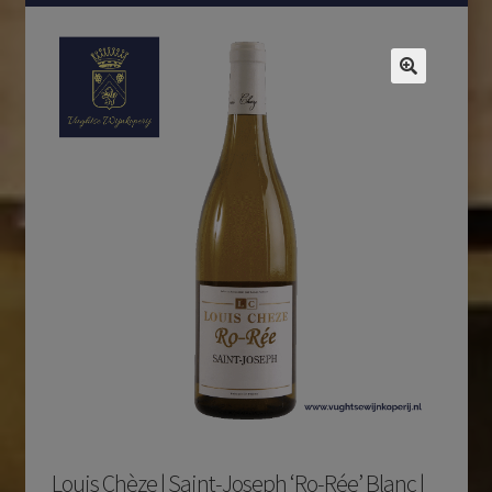
Louis Chèze | Saint-Joseph ‘Ro-Rée’ Blanc |