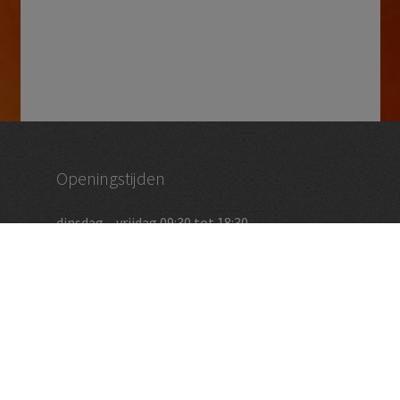
Openingstijden
dinsdag – vrijdag 09:30 tot 18:30
zaterdag 09:00 – 17:00
en op afspraak
Vughtse Wijnkoperij
koestraat 35 | 5261 cl vught