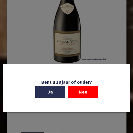
In winkelmand
Bent u 18 jaar of ouder?
Ja
Nee
Laurent Miquel | Château Cazal Viel | Vieilles Vignes |
AOP Saint Chinian | Languedoc | Frankrijk | 2021
€
14,95