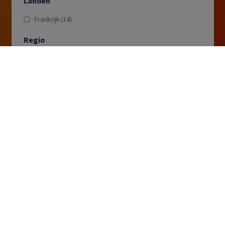
Landen
Frankrijk
(14)
Regio
Languedoc
(14)
Appellatie
AOP Languedoc
(1)
Languedoc AOP
(1)
Pays d'Oc IGP
(7)
Saint-Chinian AOP
(3)
AOP Saint Chinian
(1)
IGP Aude
(1)
Druivenrassen
Albariño
(1)
Chardonnay
(3)