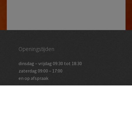
Openingstijden
dinsdag – vrijdag 09:30 tot 18:30
zaterdag 09:00 – 17:00
en op afspraak
Vughtse Wijnkoperij
koestraat 35 | 5261 cl vught
+31 (0)73 656 2455