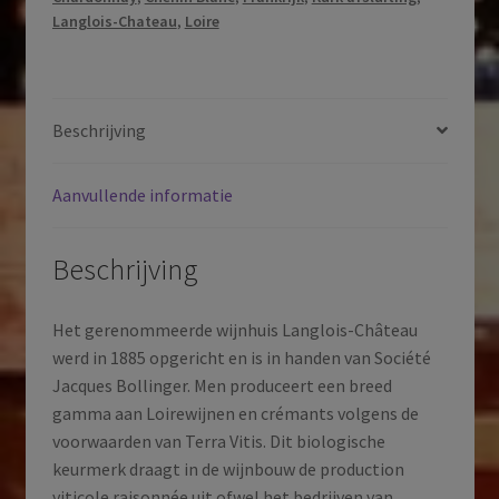
Crémant
Langlois-Chateau
,
Loire
de
Loire
|
Loire
Beschrijving
|
Frankrijk
Aanvullende informatie
aantal
Beschrijving
Het gerenommeerde wijnhuis Langlois-Château
werd in 1885 opgericht en is in handen van Société
Jacques Bollinger. Men produceert een breed
gamma aan Loirewijnen en crémants volgens de
voorwaarden van Terra Vitis. Dit biologische
keurmerk draagt in de wijnbouw de production
viticole raisonnée uit ofwel het bedrijven van