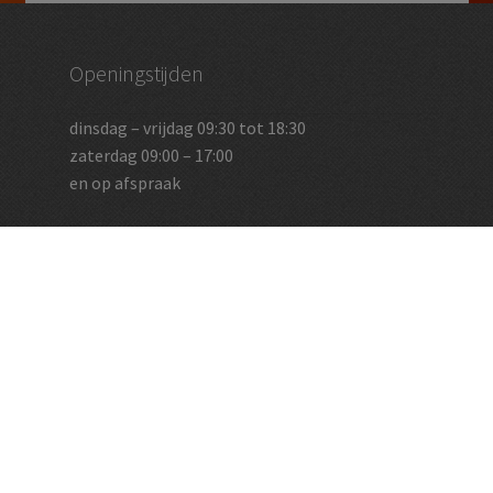
Openingstijden
dinsdag – vrijdag 09:30 tot 18:30
zaterdag 09:00 – 17:00
en op afspraak
Vughtse Wijnkoperij
koestraat 35 | 5261 cl vught
+31 (0)73 656 2455
info@vughtsewijnkoperij.nl