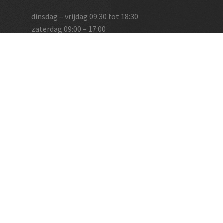
dinsdag – vrijdag 09:30 tot 18:30
zaterdag 09:00 – 17:00
en op afspraak
Vughtse Wijnkoperij
koestraat 35 | 5261 cl vught
+31 (0)73 656 2455
info@vughtsewijnkoperij.nl