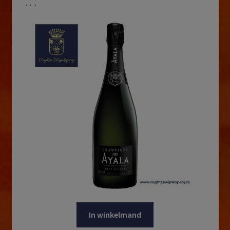
…
In winkelmand