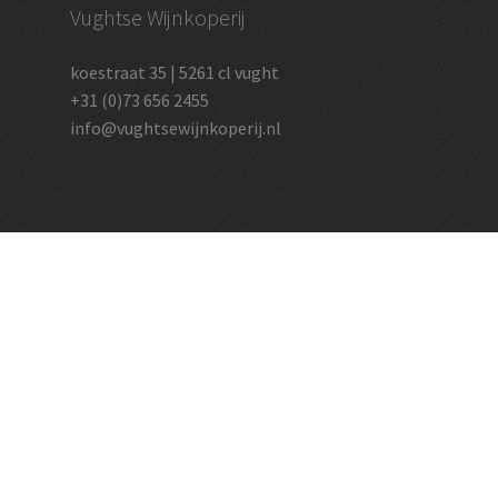
Vughtse Wijnkoperij
koestraat 35 | 5261 cl vught
+31 (0)73 656 2455
info@vughtsewijnkoperij.nl