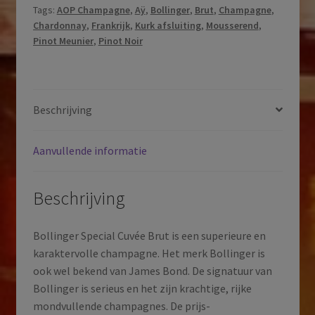
Tags:
AOP Champagne
,
Aÿ
,
Bollinger
,
Brut
,
Champagne
,
|
Chardonnay
,
Frankrijk
,
Kurk afsluiting
,
Mousserend
,
Aÿ
Pinot Meunier
,
Pinot Noir
|
Vallée
de
la
Beschrijving
Marne
|
Aanvullende informatie
AOP
Champagne
|
Beschrijving
Frankrijk
aantal
Bollinger Special Cuvée Brut is een superieure en
karaktervolle champagne. Het merk Bollinger is
ook wel bekend van James Bond. De signatuur van
Bollinger is serieus en het zijn krachtige, rijke
mondvullende champagnes. De prijs-