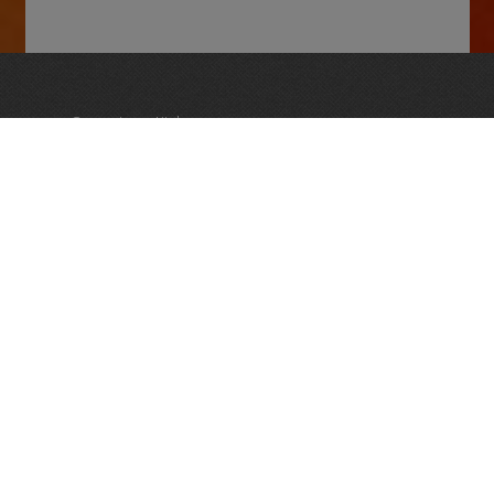
Openingstijden
dinsdag – vrijdag 09:30 tot 18:30
zaterdag 09:00 – 17:00
en op afspraak
Vughtse Wijnkoperij
koestraat 35 | 5261 cl vught
+31 (0)73 656 2455
info@vughtsewijnkoperij.nl