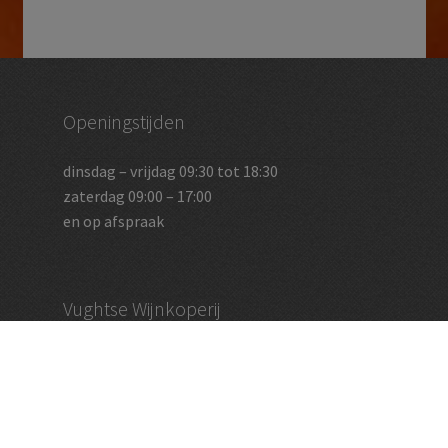
Openingstijden
dinsdag – vrijdag 09:30 tot 18:30
zaterdag 09:00 – 17:00
en op afspraak
Vughtse Wijnkoperij
koestraat 35 | 5261 cl vught
+31 (0)73 656 2455
info@vughtsewijnkoperij.nl