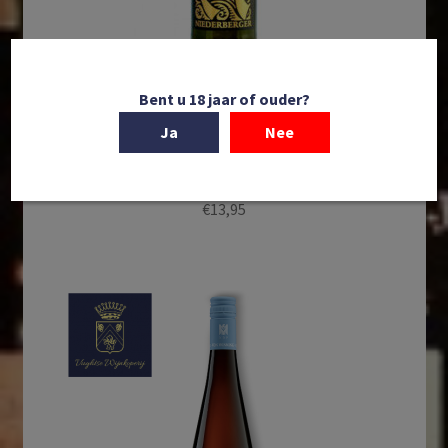
Bent u 18 jaar of ouder?
In winkelmand
Ja
Nee
Weingut Von Winning | Villa Niederberger Riesling |
VDP. | Pfalz | Duitsland | 2024
€
13,95