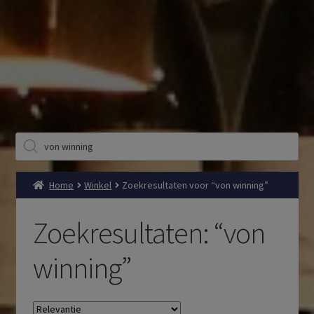
Producten
zoeken
Home
Winkel
Zoekresultaten voor “von winning”
Zoekresultaten: “von
winning”