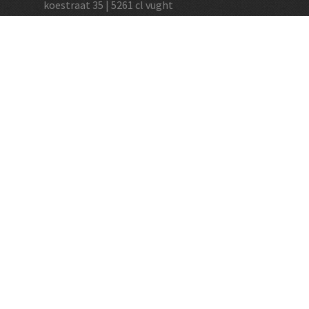
koestraat 35 | 5261 cl vught
+31 (0)73 656 2455
info@vughtsewijnkoperij.nl