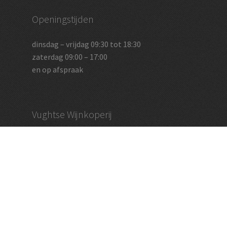
Openingstijden
dinsdag – vrijdag 09:30 tot 18:30
zaterdag 09:00 – 17:00
en op afspraak
Vughtse Wijnkoperij
koestraat 35 | 5261 cl vught
+31 (0)73 656 2455
info@vughtsewijnkoperij.nl