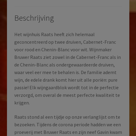
|
Coastal
Beschrijving
Region
|
Het wijnhuis Raats heeft zich helemaal
Zuid-
geconcentreerd op twee druiven, Cabernet-Franc
Afrika
voor rood en Chenin-Blanc voor wit. Wijnmaker
|
Bruwer Raats ziet zowel in de Cabernet-Franc als in
2021
de Chenin-Blanc als ondergewaardeerde druiven,
aantal
waar veel eer mee te behalen is. De familie ademt
wijn, de edele drank komt hier uit alle poriën: pure
passie! Elk wijngaardblok wordt tot in de perfectie
verzorgd, om overal de meest perfecte kwaliteit te
krijgen.
Raats stond al een tijdje op onze verlanglijst om te
bezoeken. Tijdens de corona periode hadden we een
proeverij met Bruwer Raats en zijn neef Gavin kwam