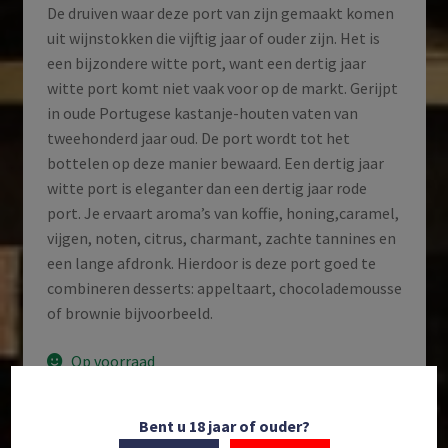
De druiven waar deze port van zijn gemaakt komen
uit wijnstokken die vijftig jaar of ouder zijn. Het is
een bijzondere witte port, want een dertig jaar
witte port komt niet vaak voor op de markt. Gerijpt
in oude Portugese kastanje-houten vaten van
tweehonderd jaar oud. De port wordt tot het
bottelen op deze manier bewaard. Een dertig jaar
witte port is eleganter dan een dertig jaar rode
port. Je ervaart aroma’s van koffie, honing,caramel,
vijgen, noten, citrus, charmant, zachte tannines en
een lange afdronk. Hierdoor is deze port goed te
combineren desserts: appeltaart, chocolademousse
of brownie bijvoorbeeld.
Op voorraad
Quinta
Bent u 18 jaar of ouder?
Toevoegen aan winkelwagen