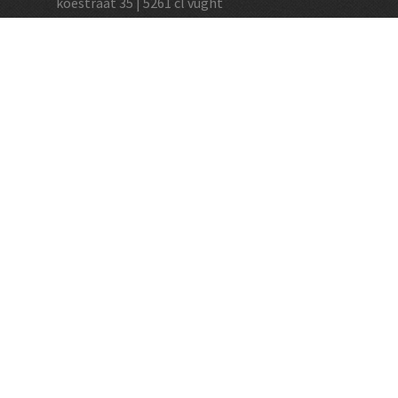
koestraat 35 | 5261 cl vught
+31 (0)73 656 2455
info@vughtsewijnkoperij.nl