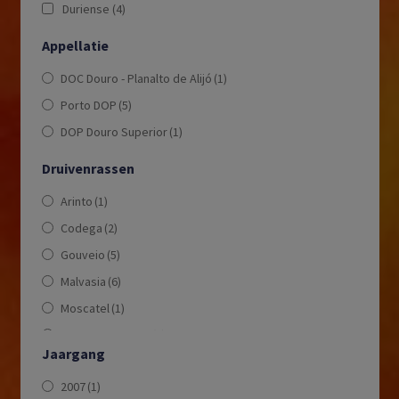
Duriense
(4)
Appellatie
DOC Douro - Planalto de Alijó
(1)
Porto DOP
(5)
DOP Douro Superior
(1)
Druivenrassen
Arinto
(1)
Codega
(2)
Gouveio
(5)
Malvasia
(6)
Moscatel
(1)
Moscatel Galego
(1)
Jaargang
Moscato
(1)
2007
(1)
Rabigato
(6)