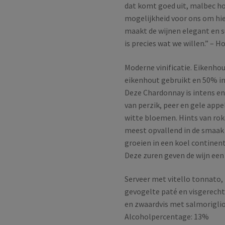
dat komt goed uit, malbec ho
mogelijkheid voor ons om hi
maakt de wijnen elegant en su
is precies wat we willen.” – 
Moderne vinificatie. Eikenho
eikenhout gebruikt en 50% in
Deze Chardonnay is intens e
van perzik, peer en gele appe
witte bloemen. Hints van rok
meest opvallend in de smaak 
groeien in een koel continen
Deze zuren geven de wijn een
Serveer met vitello tonnato, 
gevogelte paté en visgerech
en zwaardvis met salmoriglio
Alcoholpercentage: 13%