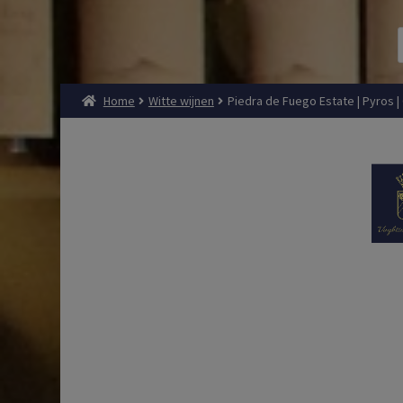
Home
Witte wijnen
Piedra de Fuego Estate | Pyros | 