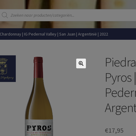
Producten
zoeken
Chardonnay | IG Pedernal Valley | San Juan | Argentinië | 2022
Piedra
Pyros 
Pedern
Argent
€
17,95