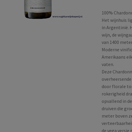
100% Chardon
Het wijnhuis li
in Argentinië. 
wijn, de wijng
van 1400 meter
Moderne vinific
Amerikaans eik
vaten.
Deze Chardonna
overheersende 
door florale t
rokerigheid dr
opvallend in d
druiven die gro
meter boven ze
verteerbaarheid
de vega versie 