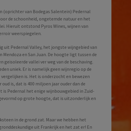
n (oprichter van Bodegas Salentein) Pedernal
d door de schoonheid, ongetemde natuur en het
llei. Hieruit ontstond Pyros Wines, wijnen van
erroir weerspiegelen.
g uit Pedernal Valley, het jongste wijngebied van
en Mendoza en San Juan. De hoogte ligt tussen de
en geïsoleerde vallei ver weg van de beschaving.
den uniek. Er is namelijk geen wijnregio op de
 vergelijken is. Het is onderzocht en bewezen
oud is, dat is 400 miljoen jaar ouder dan de
t is Pedernal het enige wijnbouwgebied in Zuid-
gevormd op grote hoogte, dat is uitzonderlijk en
ksteen in de grond zat. Maar we hebben het
ronddeskundige uit Frankrijk en het zat er! En