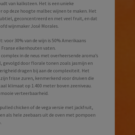
udt van kalksteen. Het is een unieke
er op deze hoogte malbec wijnen te maken. Het
btiel, geconcentreerd en met veel fruit, en dat
Hoofd wijnmaker José Morales.
ut: voor 30% van de wijn is 50% Amerikaans
 Franse eikenhouten vaten.
n complex in de neus met overheersende aroma’s
l, gevolgd door florale tonen zoals jasmijn en
erigheid dragen bij aan de complexiteit. Het
zijn frisse zuren, kenmerkend voor druiven die
taal klimaat op 1.400 meter boven zeeniveau.
 mooie verteerbaarheid.
pulled chicken of de vega versie met jackfruit,
ten als hele zeebaars uit de oven met pompoen
.