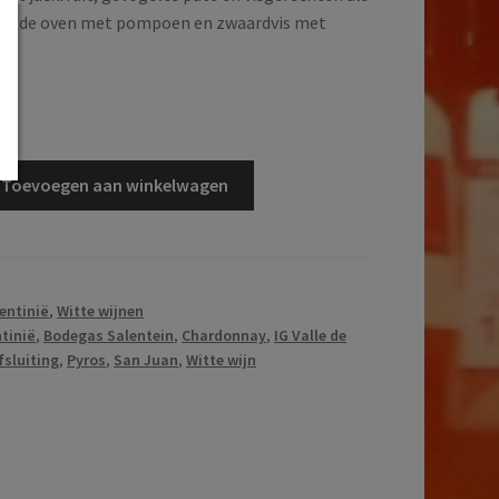
uit de oven met pompoen en zwaardvis met
d
Toevoegen aan winkelwagen
entinië
,
Witte wijnen
tinië
,
Bodegas Salentein
,
Chardonnay
,
IG Valle de
fsluiting
,
Pyros
,
San Juan
,
Witte wijn