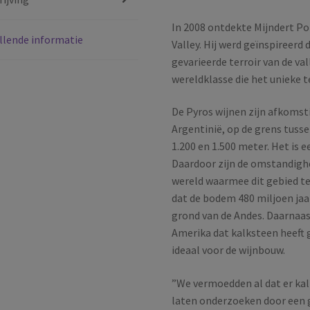
|
San
In 2008 ontdekte Mijndert Po
llende informatie
Juan
Valley. Hij werd geïnspireer
|
gevarieerde terroir van de va
Argentinië
wereldklasse die het unieke t
|
2022
De Pyros wijnen zijn afkomsti
aantal
Argentinië, op de grens tuss
1.200 en 1.500 meter. Het is e
Daardoor zijn de omstandighe
wereld waarmee dit gebied te
dat de bodem 480 miljoen jaar 
grond van de Andes. Daarnaas
Amerika dat kalksteen heeft 
ideaal voor de wijnbouw.
”We vermoedden al dat er kal
laten onderzoeken door een g