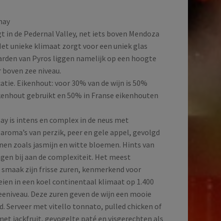
nay
gt in de Pedernal Valley, net iets boven Mendoza
Het unieke klimaat zorgt voor een uniek glas
aarden van Pyros liggen namelijk op een hoogte
 boven zee niveau.
atie. Eikenhout: voor 30% van de wijn is 50%
enhout gebruikt en 50% in Franse eikenhouten
y is intens en complex in de neus met
aroma’s van perzik, peer en gele appel, gevolgd
onen zoals jasmijn en witte bloemen. Hints van
agen bij aan de complexiteit. Het meest
e smaak zijn frisse zuren, kenmerkend voor
eien in een koel continentaal klimaat op 1.400
eniveau. Deze zuren geven de wijn een mooie
. Serveer met vitello tonnato, pulled chicken of
met jackfruit, gevogelte paté en visgerechten als