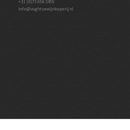
+31 (0)73 656 2455
info@vughtsewijnkoperij.nl