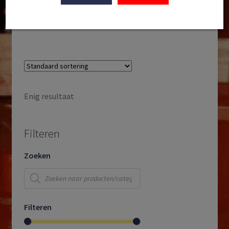
Pedernal Valley | San Juan | Argentinië | 2022
€
17,95
Enig resultaat
Filteren
Zoeken
Producten
zoeken
Filteren