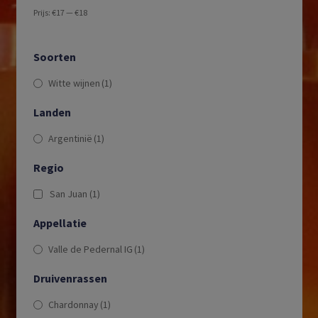
Prijs:
€17
—
€18
Soorten
Witte wijnen
(1)
Landen
Argentinië
(1)
Regio
San Juan
(1)
Appellatie
Valle de Pedernal IG
(1)
Druivenrassen
Chardonnay
(1)