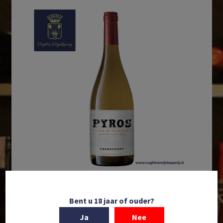
In winkelmand
Bent u 18 jaar of ouder?
Piedra de Fuego Estate | Pyros | Chardonnay | IG
Ja
Nee