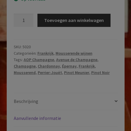
Perrier-
Toevoegen aan winkelwagen
Jouët
|
Grand
Brut
SKU:
5020
Categorieën:
Frankrijk
,
Mousserende wijnen
|
Tags:
AOP Champagne
,
Avenue de Champagne
,
AOP
Champagne
,
Chardonnay
,
Épernay
,
Frankrijk
,
Champagne
Mousserend
,
Perrier-Jouët
,
Pinot Meunier
,
Pinot Noir
|
Champagne
|
Frankrijk
Beschrijving
aantal
Aanvullende informatie