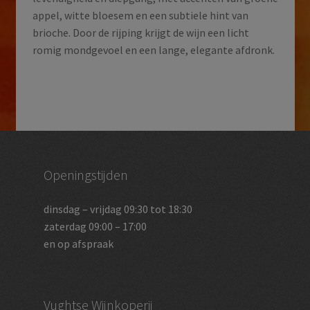
appel, witte bloesem en een subtiele hint van
brioche. Door de rijping krijgt de wijn een licht
romig mondgevoel en een lange, elegante afdronk.
Openingstijden
dinsdag – vrijdag 09:30 tot 18:30
zaterdag 09:00 – 17:00
en op afspraak
Vughtse Wijnkoperij