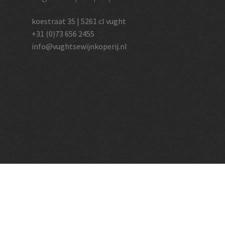
koestraat 35 | 5261 cl vught
+31 (0)73 656 2455
info@vughtsewijnkoperij.nl