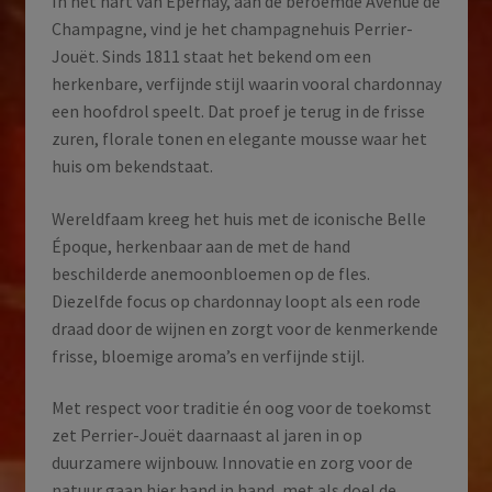
In het hart van Épernay, aan de beroemde Avenue de
Champagne, vind je het champagnehuis Perrier-
Jouët. Sinds 1811 staat het bekend om een
herkenbare, verfijnde stijl waarin vooral chardonnay
een hoofdrol speelt. Dat proef je terug in de frisse
zuren, florale tonen en elegante mousse waar het
huis om bekendstaat.
Wereldfaam kreeg het huis met de iconische Belle
Époque, herkenbaar aan de met de hand
beschilderde anemoonbloemen op de fles.
Diezelfde focus op chardonnay loopt als een rode
draad door de wijnen en zorgt voor de kenmerkende
frisse, bloemige aroma’s en verfijnde stijl.
Met respect voor traditie én oog voor de toekomst
zet Perrier-Jouët daarnaast al jaren in op
duurzamere wijnbouw. Innovatie en zorg voor de
natuur gaan hier hand in hand, met als doel de