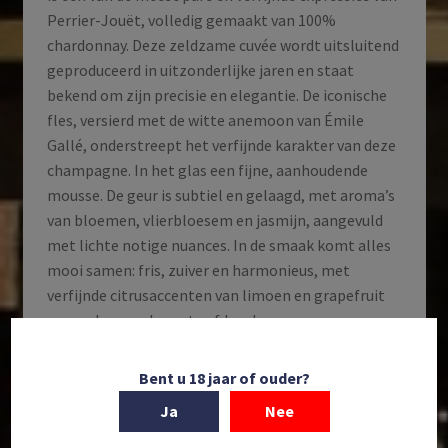
Perrier-Jouët, volledig gemaakt van 100%
chardonnay. Deze zeldzame cuvée wordt uitsluitend
geproduceerd in uitzonderlijke jaren en staat
bekend om zijn precisie en elegantie. De iconische
fles, versierd met de witte anemoon van Émile
Gallé, onderstreept het verfijnde karakter van deze
champagne. In het glas een fijne, aanhoudende
mousse. De geur is subtiel en gelaagd, met aroma’s
van bloemen, vlierbloesem en jasmijn, aangevuld
met lichte notige nuances. In de smaak komt alles
mooi samen: fris, zuiver en harmonieus, met
verfijnde citrusaccenten van limoen en grapefruit
en een lange, elegante afdronk.
Op voorraad
Bent u 18 jaar of ouder?
Ja
Nee
Perrier-
Toevoegen aan winkelwagen