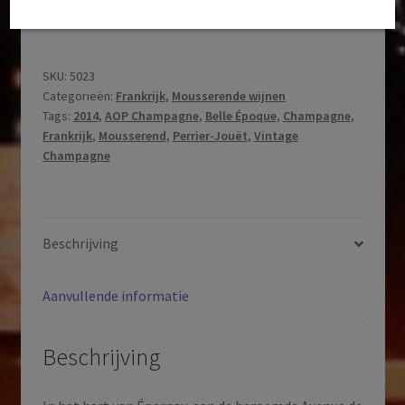
Jouët
|
Belle
Époque
SKU:
5023
Categorieën:
Frankrijk
,
Mousserende wijnen
|
Tags:
2014
,
AOP Champagne
,
Belle Époque
,
Champagne
,
Blanc
Frankrijk
,
Mousserend
,
Perrier-Jouët
,
Vintage
de
Champagne
Blancs
|
AOP
Champagne
Beschrijving
|
Champagne
Aanvullende informatie
|
Frankrijk
|
Beschrijving
2014
aantal