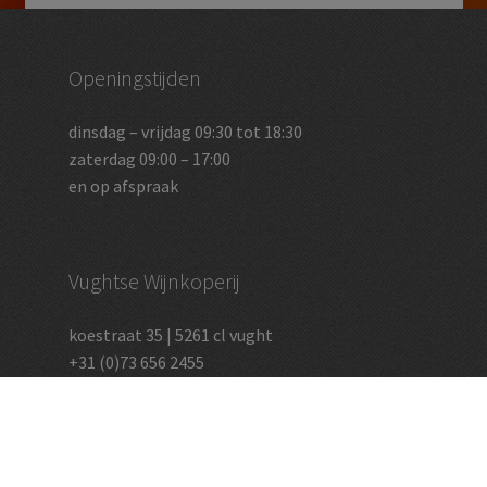
Openingstijden
dinsdag – vrijdag 09:30 tot 18:30
zaterdag 09:00 – 17:00
en op afspraak
Vughtse Wijnkoperij
koestraat 35 | 5261 cl vught
+31 (0)73 656 2455
info@vughtsewijnkoperij.nl