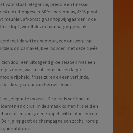
t voor staat: elegantie, precisie en finesse.
gesteld uit ongeveer 50% chardonnay, 45% pinot
not meunier, afkomstig van topwijngaarden in de
n alles klopt, wordt deze champagne gemaakt.
oreerd met de witte anemoon, een ontwerp van
inmiddels onlosmakelijk verbonden met deze cuvée.
 zich door een uitdagend groeiseizoen met een
roge zomer, wat resulteerde in een lagere
oie rijpheid, frisse zuren en een verfijnde,
d bij de signatuur van Perrier-Jouët.
fijne, elegante mousse. De geur is verfijnd en
bloemen en citrus. In de smaak komen frisheid en
t accenten van groene appel, witte bloesem en
. De rijping geeft de champagne een zacht, romig
fijnde afdronk.