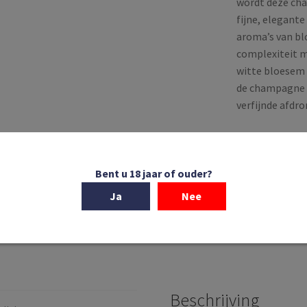
wordt deze cha
fijne, elegante
aroma’s van bl
complexiteit m
witte bloesem e
de champagne 
verfijnde afdro
Uitverkoch
Bent u 18 jaar of ouder?
SKU:
5022
Categorieën:
Fra
Ja
Nee
Tags:
2016
,
AOP 
Mousserend
,
Pin
Beschrijving