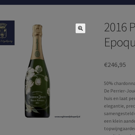
2016 P
Epoq
€
246,95
50% chardonnay
De Perrier-Jou
huis en laat pe
elegantie, prec
samengesteld u
een klein aand
topwijngaarden 