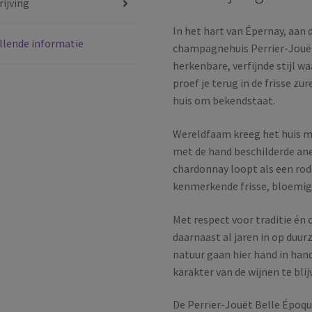
ijving
In het hart van Épernay, aan
llende informatie
champagnehuis Perrier-Jouët
herkenbare, verfijnde stijl w
proef je terug in de frisse z
huis om bekendstaat.
Wereldfaam kreeg het huis m
met de hand beschilderde an
chardonnay loopt als een rod
kenmerkende frisse, bloemige 
Met respect voor traditie én
daarnaast al jaren in op duu
natuur gaan hier hand in hand
karakter van de wijnen te bli
De Perrier-Jouët Belle Époque