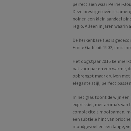
perfect zien waar Perrier-Jouë
Deze prestigecuvée is samen
noir en een klein aandeel pi
regio. Alleen in jaren waari
De herkenbare fles is gedec
Émile Gallé uit 1902, en is 
Het oogstjaar 2016 kenmerkt
nat voorjaar en een warme, d
opbrengst maar druiven met mo
elegante stijl, perfect passen
In het glas toont de wijn een 
expressief, met aroma’s van 
complexiteit mooi samen, me
een subtiele hint van brioche
mondgevoel en een lange, ver