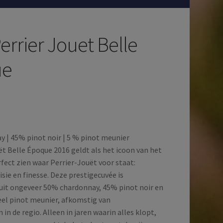
errier Jouet Belle
ue
 | 45% pinot noir | 5 % pinot meunier
ët Belle Époque 2016 geldt als het icoon van het
rfect zien waar Perrier-Jouët voor staat:
isie en finesse. Deze prestigecuvée is
it ongeveer 50% chardonnay, 45% pinot noir en
eel pinot meunier, afkomstig van
in de regio. Alleen in jaren waarin alles klopt,