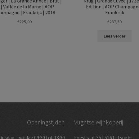
ger | La Grande Année | Brut |
Krug | Grande Cuvée | 17
 | Vallée de la Marne | AOP
Edition | AOP Champagne
ampagne | Frankrijk | 2018
Frankrijk
€
225,00
€
287,50
Lees verder
Openingstijden
Vughtse Wijnkoperij
dinsdag – vrijdag 09:30 tot 18:30
koestraat 35 | 5261 cl vught