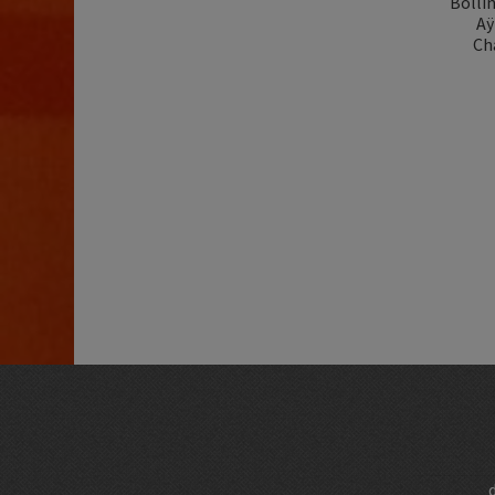
Bollin
Aÿ
Ch