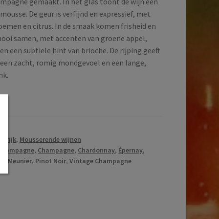
mpagne gemaakt. In het glas toont de wijn een
 mousse. De geur is verfijnd en expressief, met
oemen en citrus. In de smaak komen frisheid en
ooi samen, met accenten van groene appel,
n een subtiele hint van brioche. De rijping geeft
een zacht, romig mondgevoel en een lange,
nk.
t
nkrijk
,
Mousserende wijnen
Champagne
,
Champagne
,
Chardonnay
,
Épernay
,
ot Meunier
,
Pinot Noir
,
Vintage Champagne