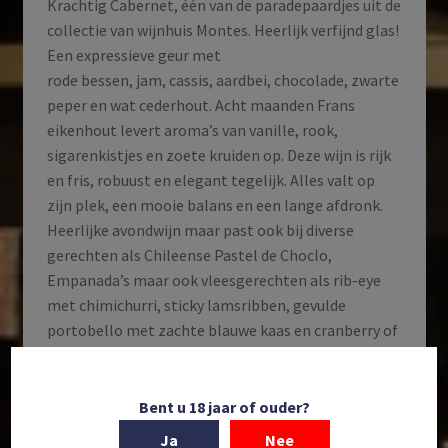
Krachtig Cabernet, één van de paradepaardjes uit de
collectie van wijnhuis Montes. Heerlijk verfijnd glas!
Een expressieve geur met
rode bessen, jam, cassis, aardbei, chocolade, zwarte
peper en wat cederhout. Acht maanden Frans
eikenhout levert aroma’s van vanille, rook,
sigarenkistjes en zoete kruiden op. Deze wijn is rijk
en fris, robuust en elegant tegelijk. Alles valt op
zijn plek, een mooie balans en een lange afdronk.
Heerlijke avondwijn maar past ook bij diverse
gerechten als Chileense Pastel de Choclo,
Empanada’s maar ook vleesgerechten als rib-eye
met chimichurri, sticky lamsribben, gevulde
portobello met zachte blauwe kaas en cranberry of
bij een lekker kaasplateau.
Op voorraad
Bent u 18 jaar of ouder?
Ja
Nee