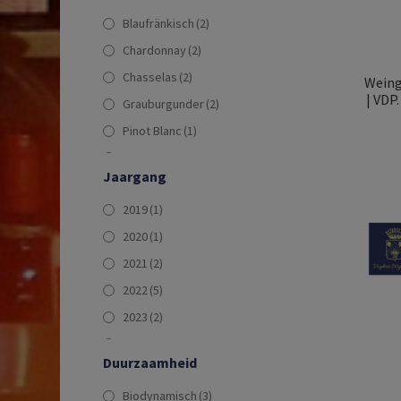
Blaufränkisch
(2)
Chardonnay
(2)
Chasselas
(2)
Weing
| VDP
Grauburgunder
(2)
Pinot Blanc
(1)
Pinot Gris
(2)
Jaargang
Pinot Meunier
(1)
2019
(1)
Pinot Noir
(4)
2020
(1)
Spätburgunder
(4)
2021
(2)
Weissburgunder
(1)
2022
(5)
2023
(2)
N.V.
(1)
Duurzaamheid
Biodynamisch
(3)