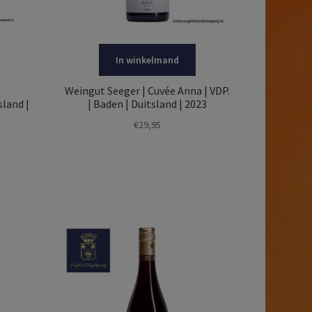
In winkelmand
Weingut Seeger | Cuvée Anna | VDP.
sland |
| Baden | Duitsland | 2023
€
29,95