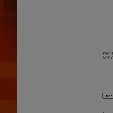
Weing
VDP. 