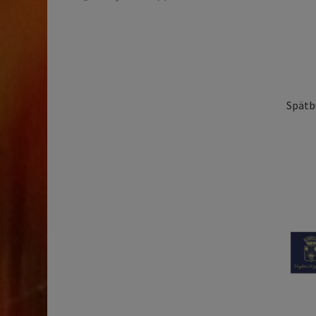
Spätbu