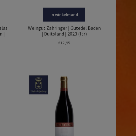
In winkelmand
elas
Weingut Zahringer | Gutedel Baden
n |
| Duitsland | 2023 (ltr)
€
12,95