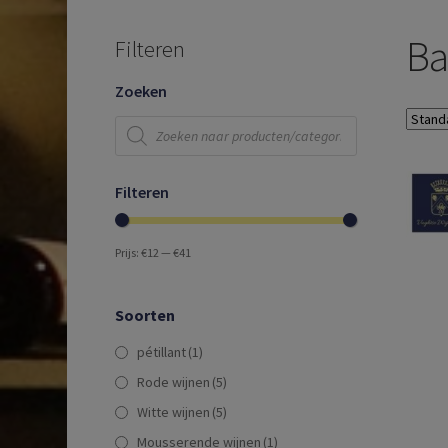
Ba
Filteren
Zoeken
Producten
zoeken
Filteren
Prijs:
€12
—
€41
Soorten
pétillant
(1)
Rode wijnen
(5)
Witte wijnen
(5)
Mousserende wijnen
(1)