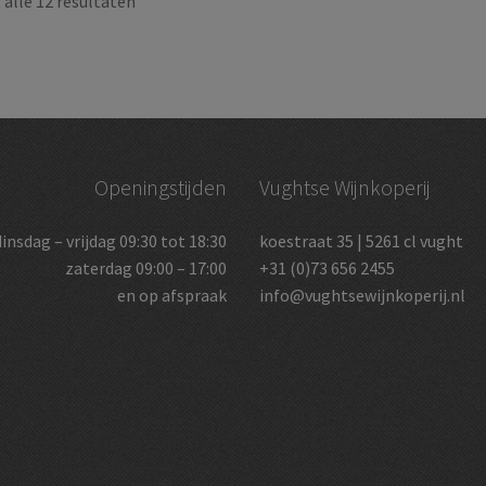
alle 12 resultaten
Openingstijden
Vughtse Wijnkoperij
dinsdag – vrijdag 09:30 tot 18:30
koestraat 35 | 5261 cl vught
zaterdag 09:00 – 17:00
+31 (0)73 656 2455
en op afspraak
info@vughtsewijnkoperij.nl