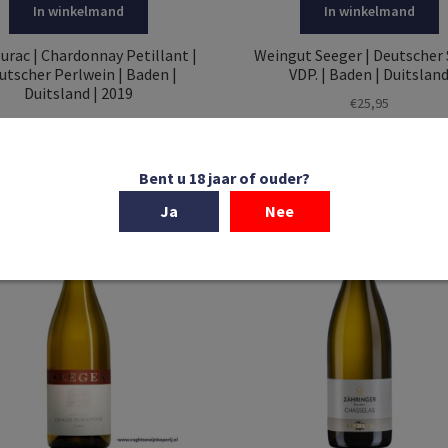
In winkelmand
In winkelmand
urac | Chardonnay Petillant |
Weingut Seeger | Deutscher 
utscher Perlwein | Baden |
VDP. | Baden | Duitslan
Duitsland | 2019
€
25,95
€
26,50
Bent u 18 jaar of ouder?
Ja
Nee