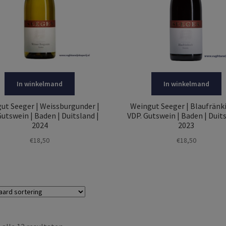
In winkelmand
In winkelmand
ut Seeger | Weissburgunder |
Weingut Seeger | Blaufränki
Gutswein | Baden | Duitsland |
VDP. Gutswein | Baden | Duits
2024
2023
€
18,50
€
18,50