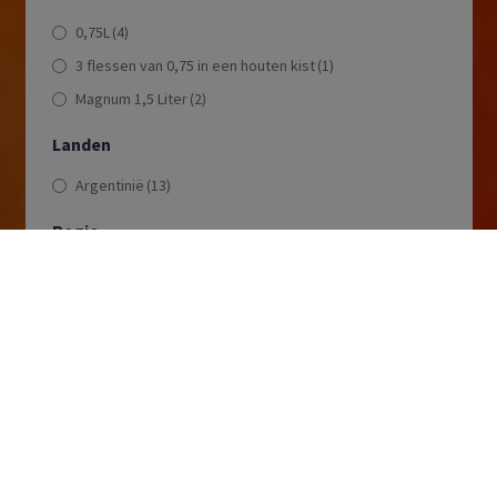
0,75L
(4)
3 flessen van 0,75 in een houten kist
(1)
Magnum 1,5 Liter
(2)
Landen
Argentinië
(13)
Regio
Mendoza
(13)
Druivenrassen
Cabernet Sauvignon
(1)
Chardonnay
(4)
Malbec
(6)
Merlot
(1)
Pinot Noir
(4)