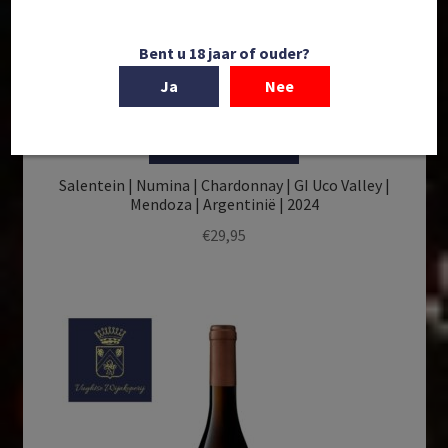
Bent u 18 jaar of ouder?
Ja
Nee
In winkelmand
Salentein | Numina | Chardonnay | GI Uco Valley |
Mendoza | Argentinië | 2024
€
29,95